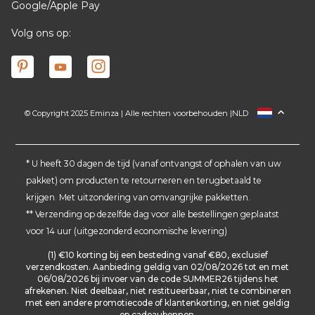
Google/Apple Pay
Volg ons op:
© Copyright 2025 Eminza | Alle rechten voorbehouden |
NLD
FRANCE
ESPAÑA
ITALIA
* U heeft 30 dagen de tijd (vanaf ontvangst of ophalen van uw
pakket) om producten te retourneren en terugbetaald te
DEUTSCHLAND
krijgen. Met uitzondering van omvangrijke pakketten.
SCHWEIZ
** Verzending op dezelfde dag voor alle bestellingen geplaatst
DANMARK
voor 14 uur (uitgezonderd economische levering)
(1) €10 korting bij een besteding vanaf €80, exclusief
verzendkosten. Aanbieding geldig van 02/08/2026 tot en met
06/08/2026 bij invoer van de code SUMMER26 tijdens het
afrekenen. Niet deelbaar, niet restitueerbaar, niet te combineren
met een andere promotiecode of klantenkorting, en niet geldig
op cadeaubonnen.