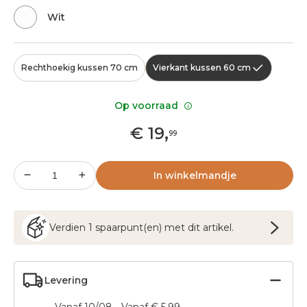
Wit
Rechthoekig kussen 70 cm
Vierkant kussen 60 cm
Op voorraad
€
19
,
99
In winkelmandje
Verdien
1
spaarpunt(en) met dit artikel.
Levering