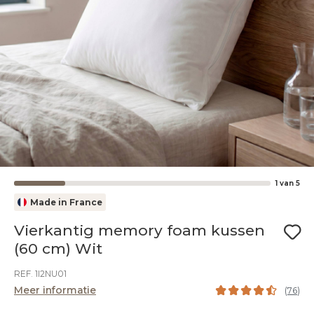
1
van
5
Made in France
Vierkantig memory foam kussen
(60 cm) Wit
REF. 1I2NU01
Meer informatie
(
76
)