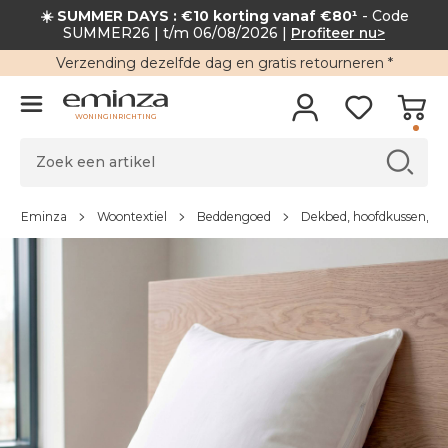
☀️ SUMMER DAYS : €10 korting vanaf €80¹
- Code
SUMMER26 | t/m 06/08/2026 |
Profiteer nu>
Verzending
dezelfde dag en
gratis retourneren
*
WONINGINRICHTING
Eminza
Woontextiel
Beddengoed
Dekbed, hoofdkussen, ro