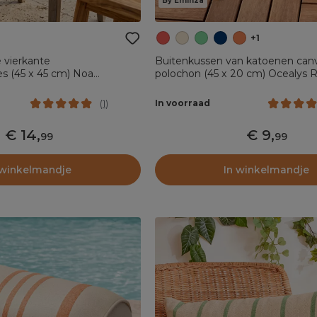
By Eminza
+1
 vierkante
Buitenkussen van katoenen can
s (45 x 45 cm) Noa
polochon (45 x 20 cm) Ocealys 
In voorraad
(
1
)
14
,
9
,
99
99
 winkelmandje
In winkelmandje