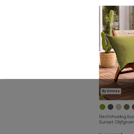
By Eminza
Rechthoekig bui
Sunset Olijfgroe