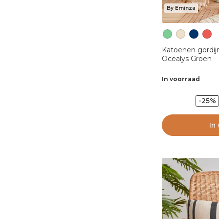
By Eminza
Katoenen gordij
Ocealys Groen
In voorraad
-25%
In