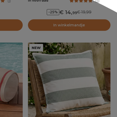
In voorraad
(
1
)
(
11
)
14
,
19,99
-25%
99
In winkelmandje