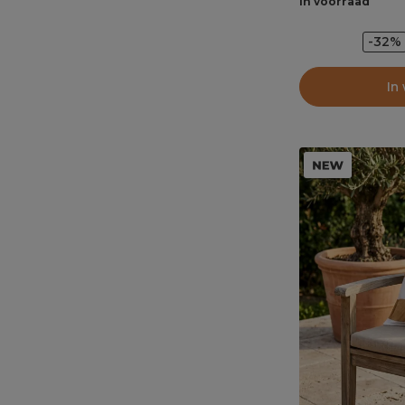
In voorraad
-32%
In