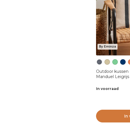
By Eminza
Outdoor kussen rechth
Manduel Leigrijs
In voorraad
In