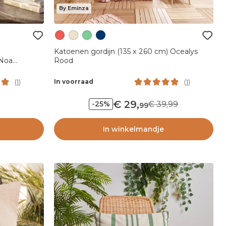
By Eminza
Katoenen gordijn (135 x 260 cm) Ocealys
 Noa
Rood
In voorraad
(
1
)
(
1
)
29
,
39,99
-25%
99
In winkelmandje