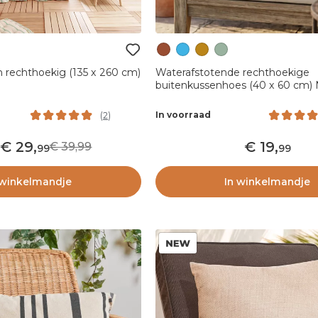
n rechthoekig (135 x 260 cm)
Waterafstotende rechthoekige
buitenkussenhoes (40 x 60 cm)
Baksteenrood
In voorraad
(
2
)
29
,
19
,
39,99
99
99
 winkelmandje
In winkelmandje