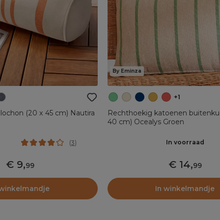
By Eminza
+1
lochon (20 x 45 cm) Nautira
Rechthoekig katoenen buitenku
40 cm) Ocealys Groen
In voorraad
(
3
)
9
,
14
,
99
99
 winkelmandje
In winkelmandje