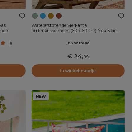
vas
Waterafstotende vierkante
Rood
buitenkussenhoes (60 x 60 cm) Noa Salie
Groen
In voorraad
(
1
)
24
,
99
In winkelmandje