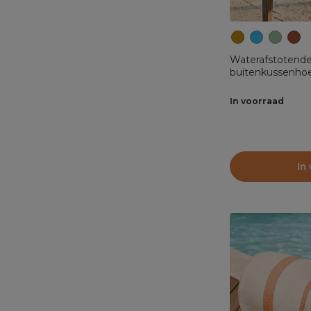
Waterafstotende
buitenkussenhoe
Okergeel
In voorraad
In