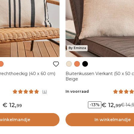
By Eminza
oeckig (40 x 60 cm)
Buitenkussen Vierkant (50 x 50
Beige
In voorraad
(
4
)
12
,
12
,
14,
-13%
99
99
 winkelmandje
In winkelmandje