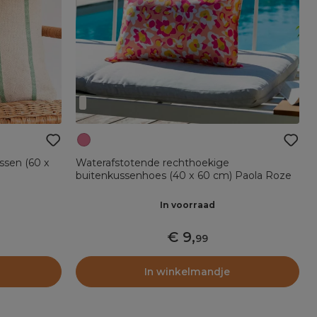
ssen (60 x
Waterafstotende rechthoekige
buitenkussenhoes (40 x 60 cm) Paola Roze
In voorraad
9
,
99
In winkelmandje