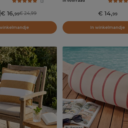
In voorraad
(
1
)
16
,
14
,
24,99
99
99
 winkelmandje
In winkelmandje