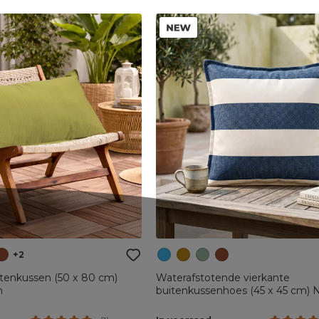
+2
tenkussen (50 x 80 cm)
Waterafstotende vierkante
n
buitenkussenhoes (45 x 45 cm) 
Blue