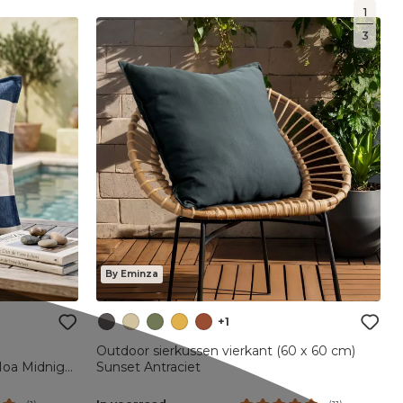
1
3
By Eminza
+1
Outdoor sierkussen vierkant (60 x 60 cm)
Noa Midnight
Sunset Antraciet