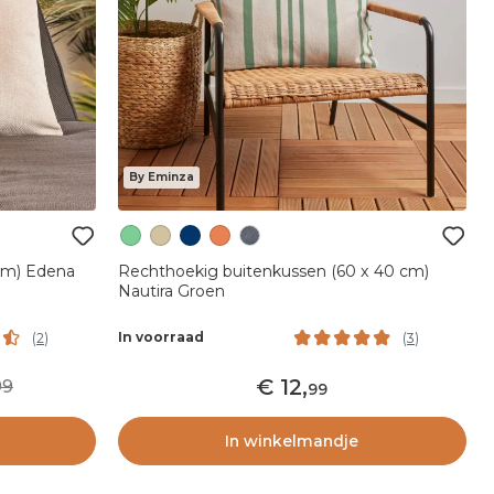
By Eminza
 cm) Edena
Rechthoekig buitenkussen (60 x 40 cm)
Nautira Groen
In voorraad
(
2
)
(
3
)
12
,
99
99
In winkelmandje