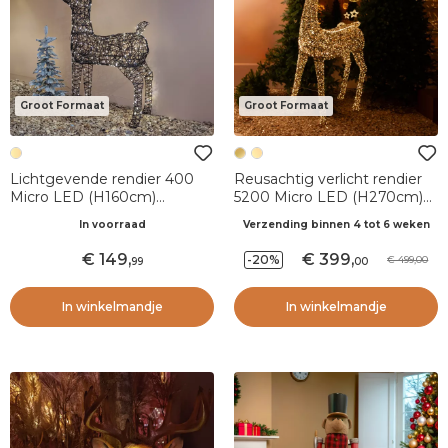
Groot Formaat
Groot Formaat
Lichtgevende rendier 400
Reusachtig verlicht rendier
Micro LED (H160cm)
5200 Micro LED (H270cm)
gevlochten hars Warm wit
Fuzzle flitseffect Warm wit
In voorraad
Verzending binnen 4 tot 6 weken
149
,
399
,
-20%
499,00
99
00
In winkelmandje
In winkelmandje