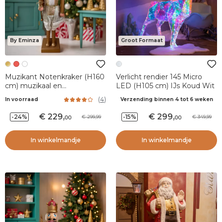
By Eminza
Groot Formaat
Muzikant Notenkraker (H160
Verlicht rendier 145 Micro
cm) muzikaal en
LED (H105 cm) IJs Koud Wit
geanimeerd Pavel Or
(
4
)
In voorraad
Verzending binnen 4 tot 6 weken
229
,
299
,
-24%
-15%
299,99
349,99
00
00
In winkelmandje
In winkelmandje