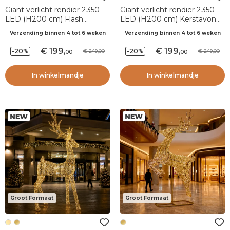
Giant verlicht rendier 2350
Giant verlicht rendier 2350
LED (H200 cm) Flash
LED (H200 cm) Kerstavond
Kerstavond Intens goud en
Flash Roségoud en warm wit
Verzending binnen 4 tot 6 weken
Verzending binnen 4 tot 6 weken
warm wit
199
,
199
,
-20%
-20%
249,00
249,00
00
00
In winkelmandje
In winkelmandje
Groot Formaat
Groot Formaat