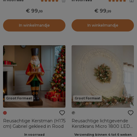
(
1
)
(
2
)
In voorraad
In voorraad
99
,
99
,
99
99
In winkelmandje
In winkelmandje
Groot Formaat
Groot Formaat
Reusachtige Kerstman (H175
Reusachtige lichtgevende
cm) Gabriel gekleed in Rood
Kerstkrans Micro 1800 LED
(D116 cm) Zilveren en warm
In voorraad
Verzending binnen 4 tot 6 weken