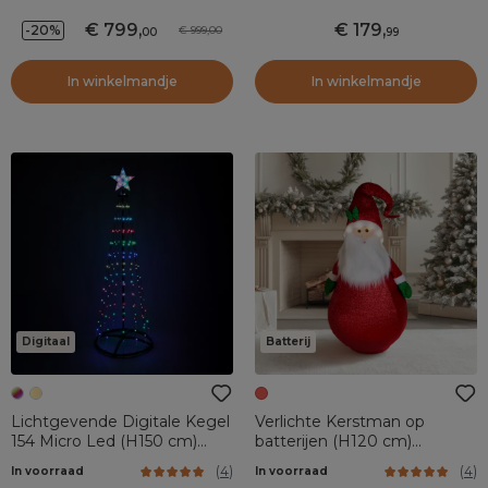
witte schitteringen
799
,
179
,
-20%
999,00
00
99
In winkelmandje
In winkelmandje
Digitaal
Batterij
Lichtgevende Digitale Kegel
Verlichte Kerstman op
154 Micro Led (H150 cm)
batterijen (H120 cm)
Twinkelend Zwart en
Opvouwbare Rode Glitter
(
4
)
(
4
)
In voorraad
In voorraad
Veelkleurig