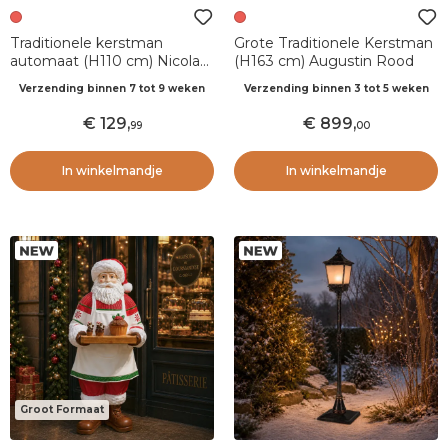
Traditionele kerstman
Grote Traditionele Kerstman
automaat (H110 cm) Nicolas
(H163 cm) Augustin Rood
beertje en verlichte lantaarn
Verzending binnen 7 tot 9 weken
Verzending binnen 3 tot 5 weken
129
,
899
,
99
00
In winkelmandje
In winkelmandje
Groot Formaat