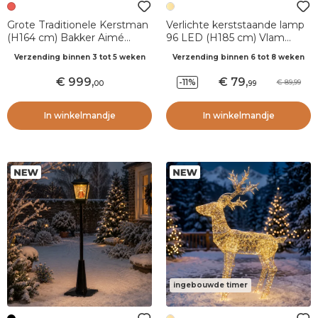
Grote Traditionele Kerstman
Verlichte kerststaande lamp
(H164 cm) Bakker Aimé
96 LED (H185 cm) Vlam
Rood en wit
effect Zwart en warm wit
Verzending binnen 3 tot 5 weken
Verzending binnen 6 tot 8 weken
999
,
79
,
-11%
89,99
00
99
In winkelmandje
In winkelmandje
ingebouwde timer