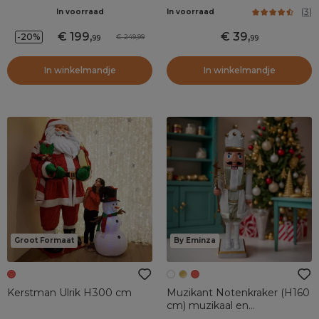
Sprookje Warm wit
(
3
)
In voorraad
In voorraad
199
,
39
,
-20%
249,99
99
99
In winkelmandje
In winkelmandje
Groot Formaat
By Eminza
Kerstman Ulrik H300 cm
Muzikant Notenkraker (H160
cm) muzikaal en
geanimeerd Pavel Wit