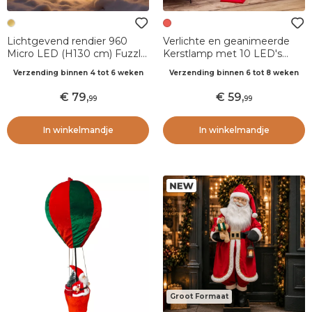
Lichtgevend rendier 960
Verlichte en geanimeerde
Micro LED (H130 cm) Fuzzle
Kerstlamp met 10 LED's
flitseffect Warm wit
(H135 cm) Vallende sneeuw
Verzending binnen 4 tot 6 weken
Verzending binnen 6 tot 8 weken
Rood
79
,
59
,
99
99
In winkelmandje
In winkelmandje
Groot Formaat