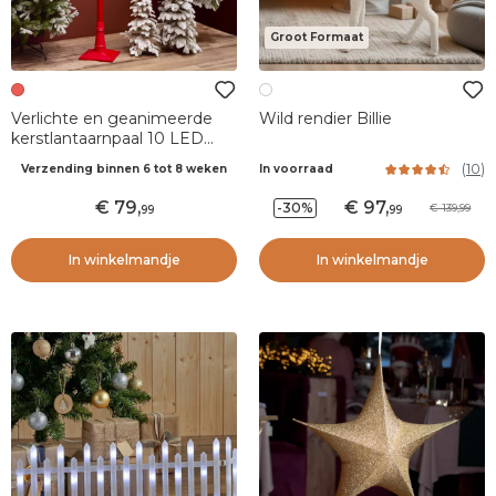
Groot Formaat
Verlichte en geanimeerde
Wild rendier Billie
kerstlantaarnpaal 10 LED
(H185 cm) Vallende sneeuw
(
10
)
Verzending binnen 6 tot 8 weken
In voorraad
Rood
79
,
97
,
-30%
139,99
99
99
In winkelmandje
In winkelmandje