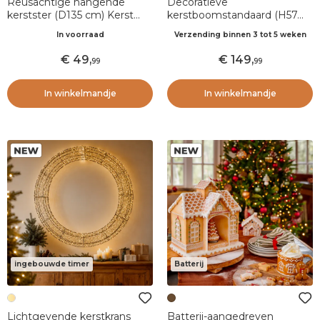
Reusachtige hangende
Decoratieve
kerstster (D135 cm) Kerst
kerstboomstandaard (H57
Rood
cm) Snoezige beer
In voorraad
Verzending binnen 3 tot 5 weken
Multicolor
49
,
149
,
99
99
In winkelmandje
In winkelmandje
ingebouwde timer
Batterij
Lichtgevende kerstkrans
Batterij-aangedreven