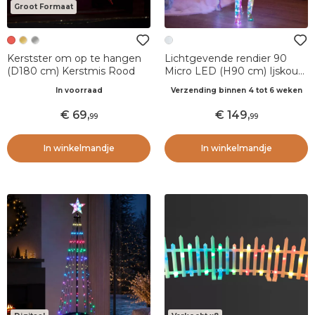
Groot Formaat
Kerstster om op te hangen
Lichtgevende rendier 90
(D180 cm) Kerstmis Rood
Micro LED (H90 cm) Ijskoud
Wit
In voorraad
Verzending binnen 4 tot 6 weken
69
,
149
,
99
99
In winkelmandje
In winkelmandje