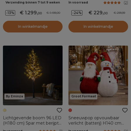
(
2
)
Verzending binnen 7 tot 9 weken
In voorraad
1.299
,
229
,
-13%
-24%
1.499,00
299,99
00
00
In winkelmandje
In winkelmandje
By Eminza
Groot Formaat
Lichtgevende boom 96 LED
Sneeuwpop opvouwbaar
(H180 cm) Spar met berijpte
verlicht (batterij) H140 cm
takken Warm wit
rood