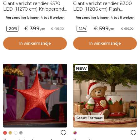
Giant verlicht rendier 4570
Giant verlicht rendier 8300
LED (H270 cm) Knipperend
LED (H286 cm) Flash
warm wit en warm goud
Kerstavond Goud en warm
Verzending binnen 4 tot 6 weken
Verzending binnen 4 tot 6 weken
wit
399
,
599
,
-20%
-14%
499,00
699,00
00
00
In winkelmandje
In winkelmandje
Groot Formaat