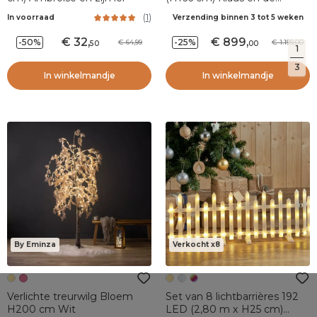
cadeaus
(
1
)
In voorraad
Verzending binnen 3 tot 5 weken
32
,
899
,
-50%
-25%
64,99
1.199,00
50
00
1
3
In winkelmandje
In winkelmandje
By Eminza
Verkocht x8
Verlichte treurwilg Bloem
Set van 8 lichtbarrières 192
H200 cm Wit
LED (2,80 m x H25 cm)