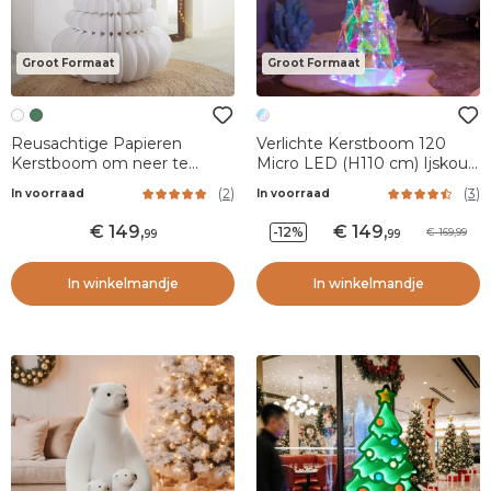
Groot Formaat
Groot Formaat
Reusachtige Papieren
Verlichte Kerstboom 120
Kerstboom om neer te
Micro LED (H110 cm) Ijskoud
zetten (H160 cm)
Wit
(
2
)
(
3
)
In voorraad
In voorraad
Magnetische Sluiting Wit
149
,
149
,
-12%
169,99
99
99
In winkelmandje
In winkelmandje