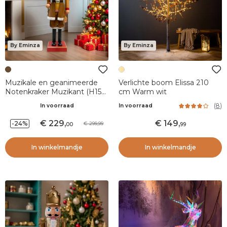
By Eminza
By Eminza
Muzikale en geanimeerde
Verlichte boom Elissa 210
Notenkraker Muzikant (H154
cm Warm wit
cm) Cookie Bruin
(
8
)
In voorraad
In voorraad
229
,
149
,
-24%
299,99
00
99
In winkelmandje
In winkelmandje