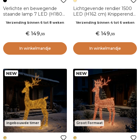
Verlichte en bewegende
Lichtgevende rendier 1500
staande lamp 7 LED (H180
LED (H162 cm) Knipperend
cm) Waterbol Kerstman
warm wit en warm goud
Verzending binnen 6 tot 8 weken
Verzending binnen 4 tot 6 weken
Fonkelend
149
,
149
,
99
99
In winkelmandje
In winkelmandje
ingebouwde timer
Groot Formaat