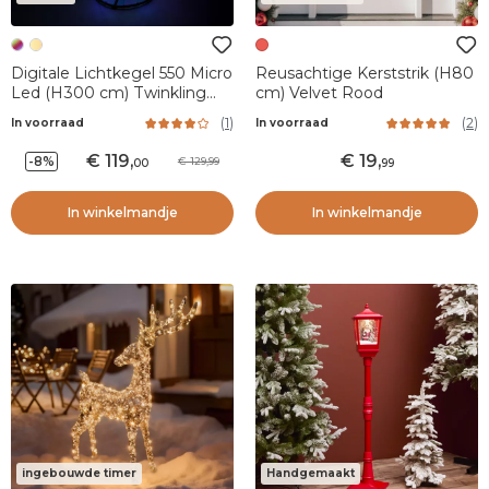
Digitale Lichtkegel 550 Micro
Reusachtige Kerststrik (H80
Led (H300 cm) Twinkling
cm) Velvet Rood
Zwart en Multicolor
(
1
)
(
2
)
In voorraad
In voorraad
119
,
19
,
-8%
129,99
00
99
In winkelmandje
In winkelmandje
ingebouwde timer
Handgemaakt