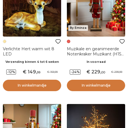
By Eminza
Verlichte Hert warm wit 8
Muzikale en geanimeerde
LED
Notenkraker Muzikant (H154
cm) Teddy rood
Verzending binnen 4 tot 6 weken
In voorraad
149
,
229
,
-12%
-24%
169,99
299,99
99
00
In winkelmandje
In winkelmandje