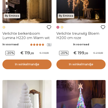
By Eminza
By Eminza
Verlichte berkenboom
Verlichte treurwilg Bloem
Lumina H220 cm Warm wit
H200 cm roze
(
18
)
In voorraad
In voorraad
119
,
199
,
-20%
-20%
149,99
249,99
99
99
In winkelmandje
In winkelmandje