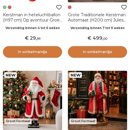
Kerstman in heteluchtballon
Grote Traditionele Kerstman
(H97 cm) Op avontuur Groen
Automaat (H200 cm) Jules
en rood
en verlichte lantaarn
Verzending binnen 4 tot 6 weken
Verzending binnen 7 tot 9 weken
29
,
499
,
99
00
In winkelmandje
In winkelmandje
Groot Formaat
Groot Formaat