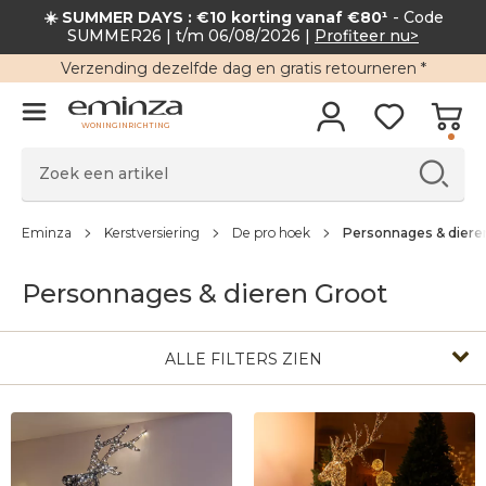
☀️ SUMMER DAYS : €10 korting vanaf €80¹
- Code
SUMMER26 | t/m 06/08/2026 |
Profiteer nu>
Verzending
dezelfde dag en
gratis retourneren
*
WONINGINRICHTING
Eminza
Kerstversiering
De pro hoek
Personnages & diere
Personnages & dieren Groot
ALLE FILTERS ZIEN