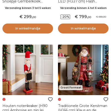
Snoepje Gemberkoek
LED (H337 cm) Flash
Karamel
Kerstavond Intense goud en
Verzending binnen 3 tot 5 weken
Verzending binnen 4 tot 6 weken
warm wit
299
,
799
,
-20%
999,00
00
00
In winkelmandje
In winkelmandje
Groot Formaat
Houten notenkraker (H90
Traditionele Grote Kerstman
cm) Ambroise en zijn lei
(H166 cm) Klaus en de