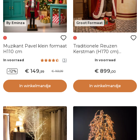
By Eminza
Groot Formaat
Muzikant Pavel klein formaat
Traditionele Reuzen
H110 cm
Kerstman (H170 cm)
Cadeautour
(
3
)
In voorraad
In voorraad
149
,
899
,
-12%
169,99
99
00
In winkelmandje
In winkelmandje