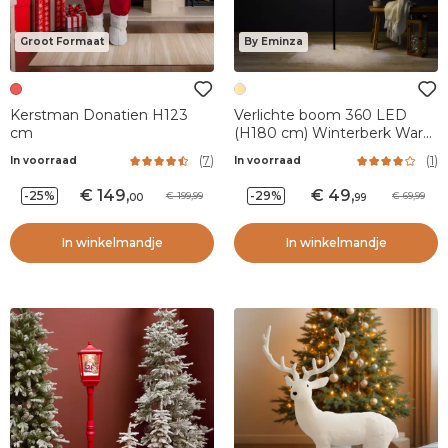
Groot Formaat
By Eminza
Kerstman Donatien H123
Verlichte boom 360 LED
cm
(H180 cm) Winterberk Warm
wit
(
7
)
(
1
)
In voorraad
In voorraad
149
,
49
,
-25%
-29%
199,99
69,99
00
99
In winkelmandje
In winkelmandje