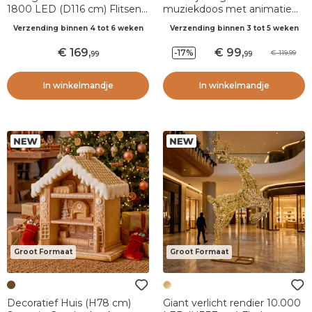
1800 LED (D116 cm) Flitsend
muziekdoos met animatie
Zwart en warm wit
(H32 cm) Peperkoekhuisje
Verzending binnen 4 tot 6 weken
Verzending binnen 3 tot 5 weken
Karamel
169
,
99
,
-17%
119,99
99
99
In winkelmandje
In winkelmandje
Groot Formaat
Groot Formaat
Decoratief Huis (H78 cm)
Giant verlicht rendier 10.000