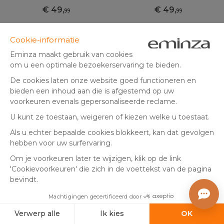
49
,
49
,
99
99
In winkelmandje
In winkelmandje
Groot Formaat
Groot Formaat
Reusachtige Notenkraker
Kerstster om op te hangen
Soldaat (H195 cm) Evariste
(D180 cm) Christmas Or
de trompettist
(
2
)
Verzending binnen 3 tot 5 weken
In voorraad