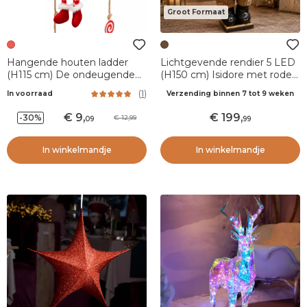
Groot Formaat
Hangende houten ladder
Lichtgevende rendier 5 LED
(H115 cm) De ondeugende
(H150 cm) Isidore met rode
kabouters Rood
sjaal
(
1
)
In voorraad
Verzending binnen 7 tot 9 weken
9
,
199
,
-30%
12,99
09
99
In winkelmandje
In winkelmandje