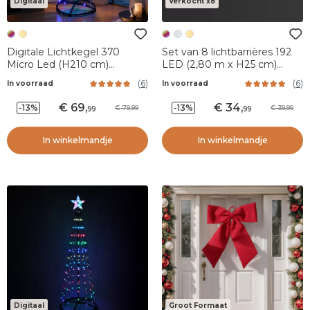
Digitaal
Verkocht x8
Digitale Lichtkegel 370
Set van 8 lichtbarrières 192
Micro Led (H210 cm)
LED (2,80 m x H25 cm)
Twinkling Zwart en
Sprookjesachtige Multicolor
(
6
)
(
6
)
In voorraad
In voorraad
Multikleur
69
,
34
,
-13%
-13%
79,99
39,99
99
99
In winkelmandje
In winkelmandje
Digitaal
Groot Formaat