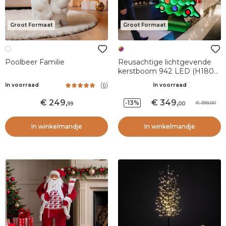
Groot Formaat
Groot Formaat
Poolbeer Familie
Reusachtige lichtgevende
kerstboom 942 LED (H180
cm) Infinity Multicolor
(
6
)
In voorraad
In voorraad
249
,
349
,
-13%
399,00
99
00
In winkelmandje
In winkelmandje