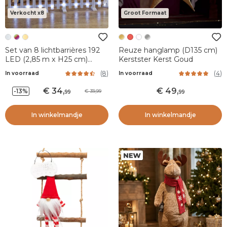
Verkocht x8
Groot Formaat
Set van 8 lichtbarrières 192
Reuze hanglamp (D135 cm)
LED (2,85 m x H25 cm)
Kerstster Kerst Goud
Sprookje Koud Wit
(
8
)
(
4
)
In voorraad
In voorraad
34
,
49
,
-13%
39,99
99
99
In winkelmandje
In winkelmandje