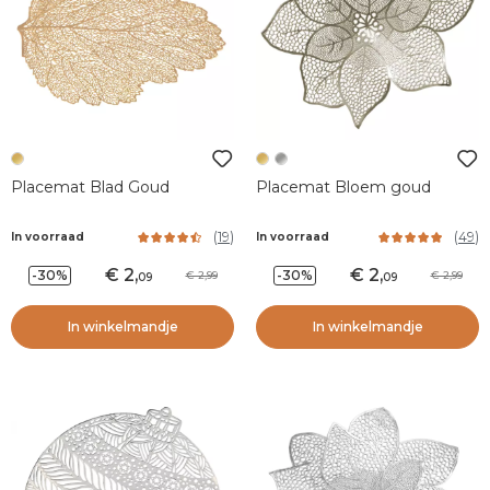
Placemat Blad Goud
Placemat Bloem goud
(
19
)
(
49
)
In voorraad
In voorraad
2
,
2
,
-30%
-30%
2,99
2,99
09
09
In winkelmandje
In winkelmandje