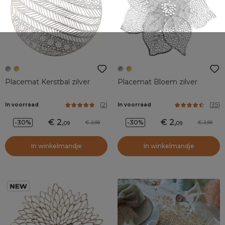
Placemat Kerstbal zilver
Placemat Bloem zilver
(
2
)
(
35
)
In voorraad
In voorraad
2
,
2
,
-30%
-30%
2,99
2,99
09
09
In winkelmandje
In winkelmandje