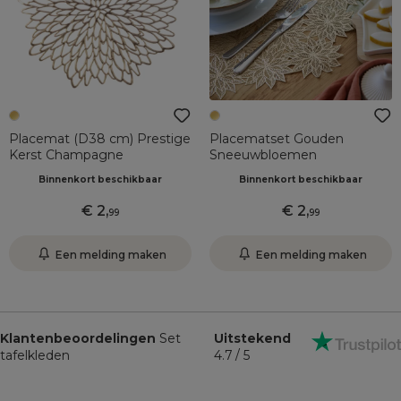
Placemat (D38 cm) Prestige
Placematset Gouden
Kerst Champagne
Sneeuwbloemen
Binnenkort beschikbaar
Binnenkort beschikbaar
2
,
2
,
99
99
Een melding maken
Een melding maken
Klantenbeoordelingen
Set
Uitstekend
tafelkleden
4.7 / 5