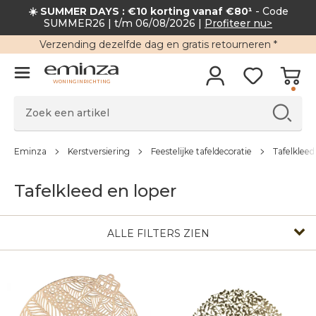
☀️ SUMMER DAYS : €10 korting vanaf €80¹
- Code
SUMMER26 | t/m 06/08/2026 |
Profiteer nu>
Verzending
dezelfde dag en
gratis retourneren
*
WONINGINRICHTING
Eminza
Kerstversiering
Feestelijke tafeldecoratie
Tafelkleed
Tafelkleed en loper
ALLE FILTERS ZIEN