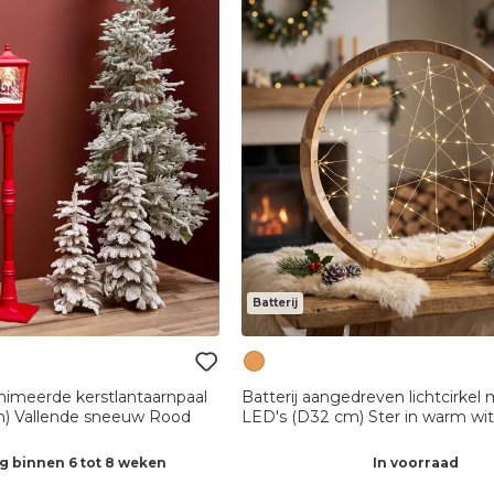
Batterij
nimeerde kerstlantaarnpaal
Batterij aangedreven lichtcirkel
m) Vallende sneeuw Rood
LED's (D32 cm) Ster in warm wi
g binnen 6 tot 8 weken
In voorraad