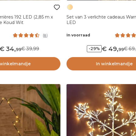
arrières 192 LED (2,85 m x
Set van 3 verlichte cadeaus War
e Koud Wit
LED
In voorraad
(
8
)
34
,
49
,
39,99
69,
-29%
99
99
 winkelmandje
In winkelmandje