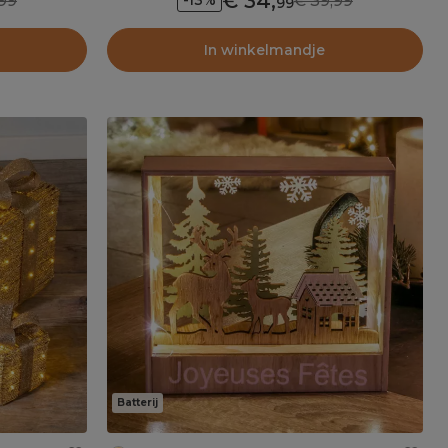
34
,
99
39,99
-13%
99
In winkelmandje
Batterij