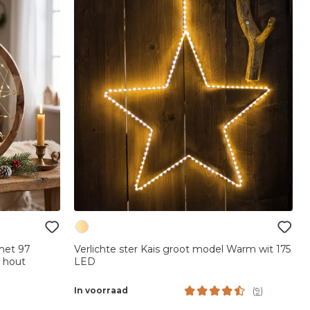
 met 97
Verlichte ster Kais groot model Warm wit 175
t hout
LED
In voorraad
(
9
)