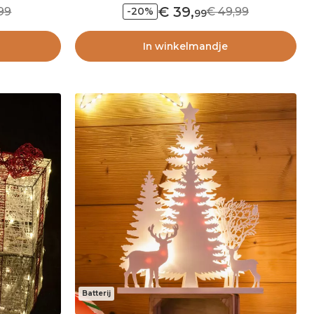
39
,
99
49,99
-20%
99
In winkelmandje
Batterij