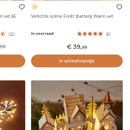
m wit 65
Verlichte scène Forêt (batterij) Warm wit
In voorraad
(
29
)
(
8
)
39
,
99
99
In winkelmandje