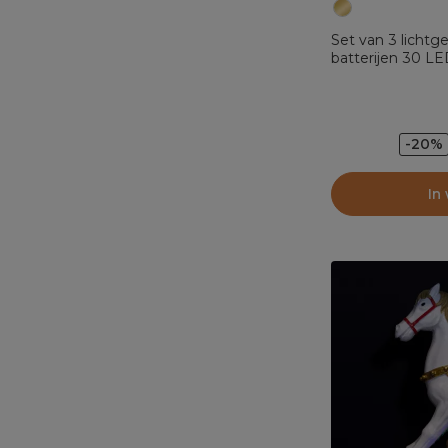
Set van 3 licht
batterijen 30 L
en Warm Wit
-20%
In