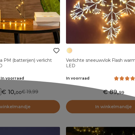
 PM (batterijen) verlicht
Verlichte sneeuwvlok Flash war
D
LED
In voorraad
In voorraad
10
,
89
,
19,99
00
99
 winkelmandje
In winkelmandje