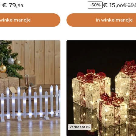
79
,
15
,
29,
-50%
99
00
 winkelmandje
In winkelmandje
Verkocht x3