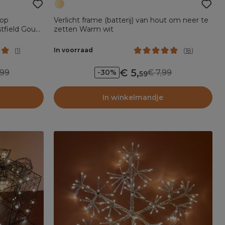
 op
Verlicht frame (batterij) van hout om neer te
tfield Goud
zetten Warm wit
In voorraad
(
1
)
(
18
)
5
,
99
7,99
-30%
59
In winkelmandje