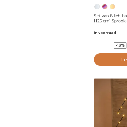
Set van 8 lichtb
H25 cm) Sprookj
In voorraad
-13%
In