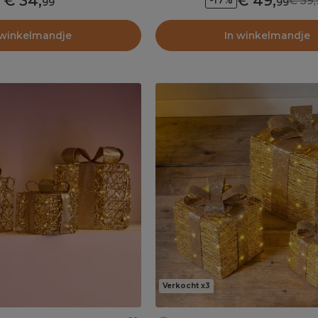
34
,
49
,
59,
-17%
99
99
 winkelmandje
In winkelmandje
Verkocht x3