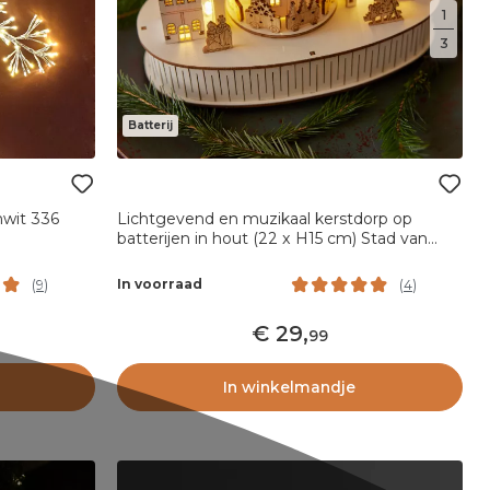
1
3
Batterij
mwit 336
Lichtgevend en muzikaal kerstdorp op
batterijen in hout (22 x H15 cm) Stad van
licht
In voorraad
(
9
)
(
4
)
29
,
99
In winkelmandje