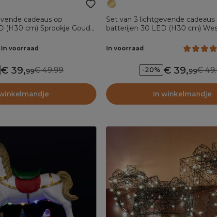
gevende cadeaus op
Set van 3 lichtgevende cadeaus
ED (H30 cm) Sprookje Goud
batterijen 30 LED (H30 cm) Wes
en Warm Wit
In voorraad
In voorraad
39
,
39
,
49,99
49,
-20%
99
99
 winkelmandje
In winkelmandje