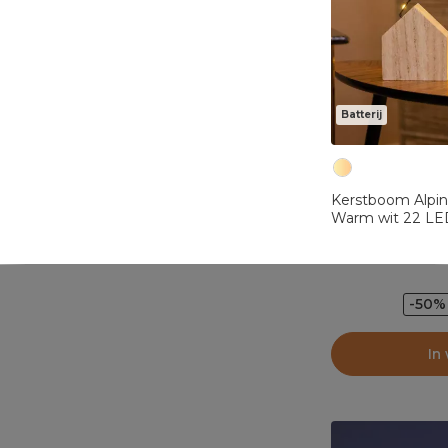
Batterij
Kerstboom Alpina
Warm wit 22 LE
-50%
In