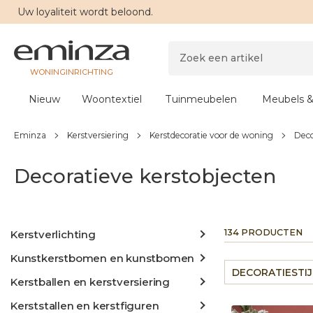
Uw
loyaliteit
wordt beloond.
WONINGINRICHTING
Nieuw
Woontextiel
Tuinmeubelen
Meubels &
Eminza
Kerstversiering
Kerstdecoratie voor de woning
Deco
Decoratieve kerstobjecten
134 PRODUCTEN
Kerstverlichting
Kunstkerstbomen en kunstbomen
DECORATIESTIJ
Kerstballen en kerstversiering
Kerststallen en kerstfiguren