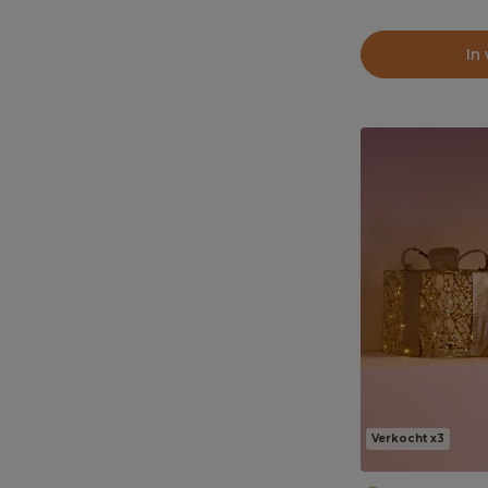
In
Verkocht x3