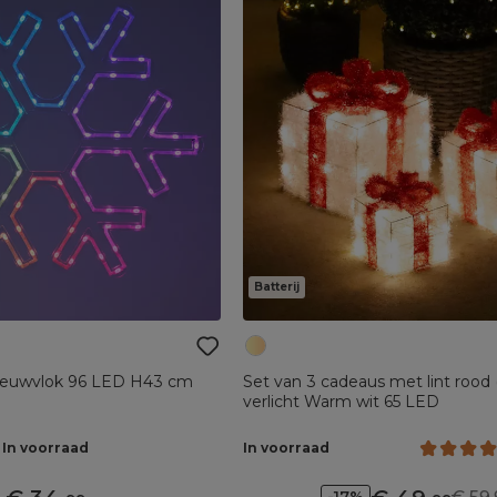
Batterij
eeuwvlok 96 LED H43 cm
Set van 3 cadeaus met lint rood (batterij)
verlicht Warm wit 65 LED
In voorraad
In voorraad