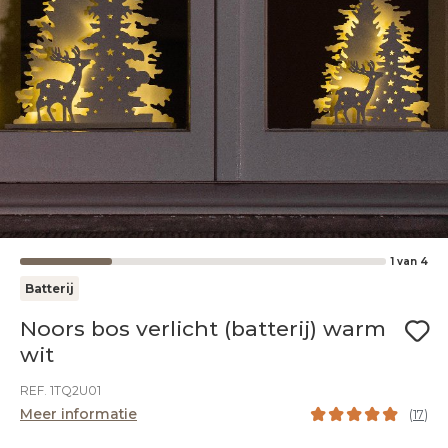
1
van
4
Batterij
Noors bos verlicht (batterij) warm
wit
REF. 1TQ2U01
Meer informatie
(
17
)