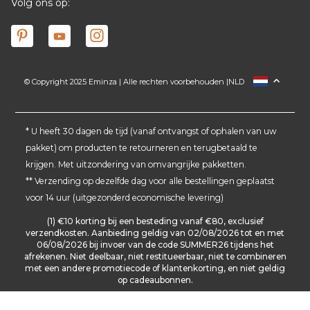
Volg ons op:
© Copyright 2025 Eminza | Alle rechten voorbehouden |
NLD
FRANCE
ESPAÑA
ITALIA
* U heeft 30 dagen de tijd (vanaf ontvangst of ophalen van uw
pakket) om producten te retourneren en terugbetaald te
DEUTSCHLAND
krijgen. Met uitzondering van omvangrijke pakketten.
SCHWEIZ
** Verzending op dezelfde dag voor alle bestellingen geplaatst
DANMARK
voor 14 uur (uitgezonderd economische levering)
(1) €10 korting bij een besteding vanaf €80, exclusief
verzendkosten. Aanbieding geldig van 02/08/2026 tot en met
06/08/2026 bij invoer van de code SUMMER26 tijdens het
afrekenen. Niet deelbaar, niet restitueerbaar, niet te combineren
met een andere promotiecode of klantenkorting, en niet geldig
op cadeaubonnen.