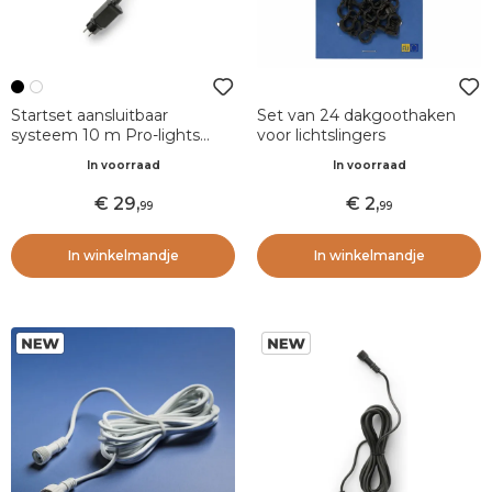
Startset aansluitbaar
Set van 24 dakgoothaken
systeem 10 m Pro-lights
voor lichtslingers
Zwart
In voorraad
In voorraad
29
,
2
,
99
99
In winkelmandje
In winkelmandje