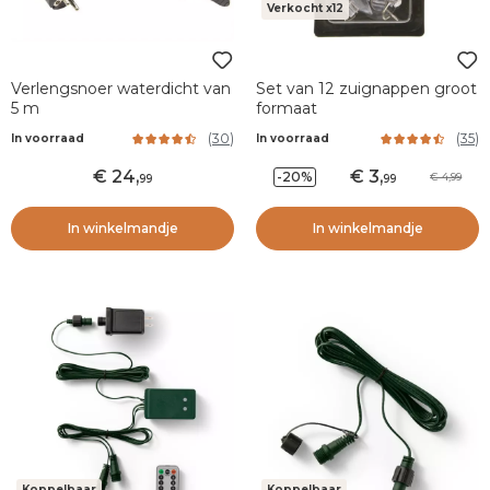
Verkocht x12
Verlengsnoer waterdicht van
Set van 12 zuignappen groot
5 m
formaat
(
30
)
(
35
)
In voorraad
In voorraad
24
,
3
,
-20%
4,99
99
99
In winkelmandje
In winkelmandje
Koppelbaar
Koppelbaar