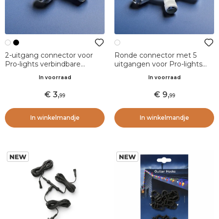
2-uitgang connector voor
Ronde connector met 5
Pro-lights verbindbare
uitgangen voor Pro-lights
lichtslingers Wit
verbindbare slingers Wit
In voorraad
In voorraad
3
,
9
,
99
99
In winkelmandje
In winkelmandje