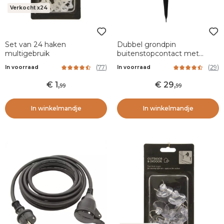
Verkocht x24
Set van 24 haken
Dubbel grondpin
multigebruik
buitenstopcontact met
timer
(
77
)
(
29
)
In voorraad
In voorraad
1
,
29
,
99
99
In winkelmandje
In winkelmandje