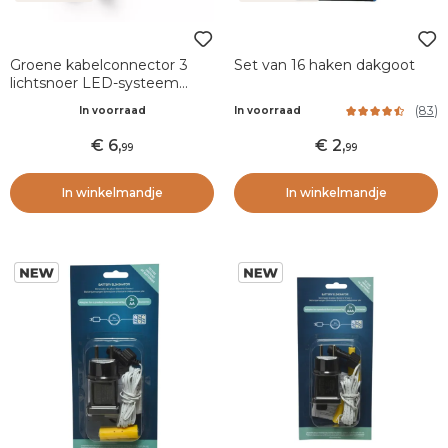
Groene kabelconnector 3
Set van 16 haken dakgoot
lichtsnoer LED-systeem
Koppelbaar
(
83
)
In voorraad
In voorraad
6
,
2
,
99
99
In winkelmandje
In winkelmandje