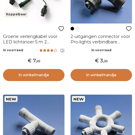
Koppelbaar
Groene verlengkabel voor
2-uitgangen connector voor
LED lichtsnoer 5 m 2
Pro-lights verbindbare
lichtsnoer LED-systeem
lichtsnoeren Zwart
(
5
)
In voorraad
In voorraad
Koppelbaar
7
,
3
,
99
99
In winkelmandje
In winkelmandje