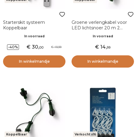
Starterskit systeem
Groene verlengkabel voor
Koppelbaar
LED lichtsnoer 20 m 2
lichtsnoer LED-systeem
In voorraad
In voorraad
Koppelbaar
30
,
14
,
-40%
49,99
00
99
In winkelmandje
In winkelmandje
Koppelbaar
Verkocht x16