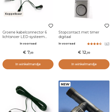
Koppelbaar
Groene kabelconnector 6
Stopcontact met timer
lichtsnoer LED-systeem
digitaal
Koppelbaar
(
41
)
In voorraad
In voorraad
7
,
12
,
99
99
In winkelmandje
In winkelmandje