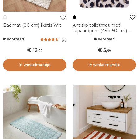
Badmat (80 cm) Ikatis Wit
Antislip toiletmat met
luipaardprint (45 x 50 cm)
Serengeti Zwart en Wit
(
9
)
In voorraad
In voorraad
12
,
5
,
99
99
In winkelmandje
In winkelmandje