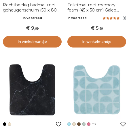
Rechthoekig badmat met
Toiletmat met memory
geheugenschuim (50 x 80
foam (45 x 50 cm) Galeo
cm) Motivo Cappuccino
Zwart
(
1
)
In voorraad
In voorraad
9
,
5
,
99
99
In winkelmandje
In winkelmandje
+2