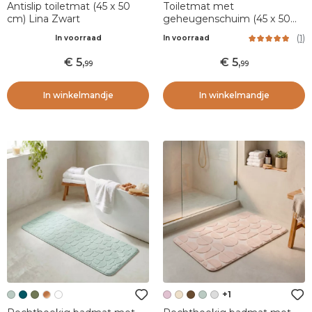
Antislip toiletmat (45 x 50
Toiletmat met
cm) Lina Zwart
geheugenschuim (45 x 50
cm) Motivo Lichtblauw
(
1
)
In voorraad
In voorraad
5
,
5
,
99
99
In winkelmandje
In winkelmandje
+1