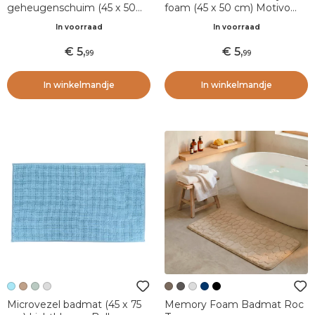
geheugenschuim (45 x 50
foam (45 x 50 cm) Motivo
cm) Galeo Koper
Poederroze
In voorraad
In voorraad
5
,
5
,
99
99
In winkelmandje
In winkelmandje
Microvezel badmat (45 x 75
Memory Foam Badmat Roc