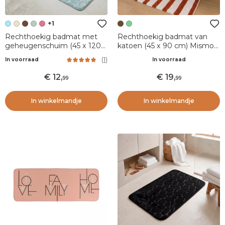
+1
Rechthoekig badmat met
Rechthoekig badmat van
geheugenschuim (45 x 120
katoen (45 x 90 cm) Mismo
cm) Motivo Lichtblauw
Bruin
(
1
)
In voorraad
In voorraad
12
,
19
,
99
99
In winkelmandje
In winkelmandje