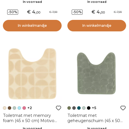
In voorraad
In voorraad
4
,
4
,
-50%
-50%
7,99
7,99
00
00
In winkelmandje
In winkelmandje
+2
+5
Toiletmat met memory
Toiletmat met
foam (45 x 50 cm) Motivo
geheugenschuim (45 x 50
Beige
cm) Galeo Kaki Groen
In voorraad
In voorraad