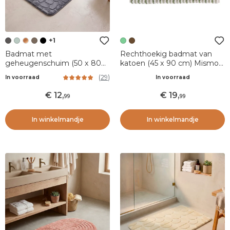
+1
Badmat met
Rechthoekig badmat van
geheugenschuim (50 x 80
katoen (45 x 90 cm) Mismo
cm) Galeo Donkergrijs
Groen
(
29
)
In voorraad
In voorraad
12
,
19
,
99
99
In winkelmandje
In winkelmandje