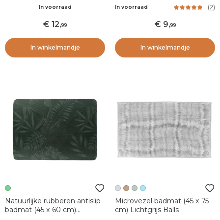
cm) Galeo Wit
Bolletjes
(
2
)
In voorraad
In voorraad
12
,
9
,
99
99
In winkelmandje
In winkelmandje
Natuurlijke rubberen antislip
Microvezel badmat (45 x 75
badmat (45 x 60 cm)
cm) Lichtgrijs Balls
Essential Nature Groen