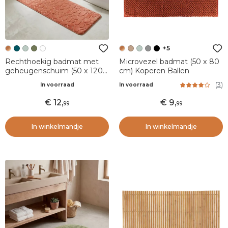
+5
Rechthoekig badmat met
Microvezel badmat (50 x 80
geheugenschuim (50 x 120
cm) Koperen Ballen
cm) Galeo Koper
(
3
)
In voorraad
In voorraad
12
,
9
,
99
99
In winkelmandje
In winkelmandje