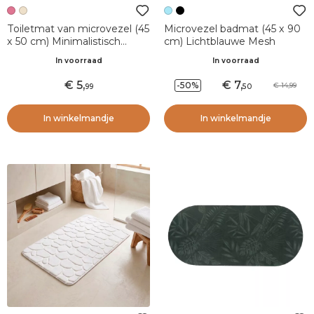
Toiletmat van microvezel (45
Microvezel badmat (45 x 90
x 50 cm) Minimalistisch
cm) Lichtblauwe Mesh
Blush Roze
In voorraad
In voorraad
5
,
7
,
-50%
14,99
99
50
In winkelmandje
In winkelmandje