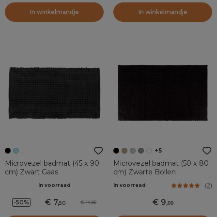
In winkelmandje
In winkelmandje
+5
Microvezel badmat (45 x 90
Microvezel badmat (50 x 80
cm) Zwart Gaas
cm) Zwarte Bollen
(
2
)
In voorraad
In voorraad
7
,
9
,
-50%
14,99
50
99