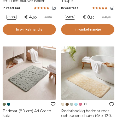
cm) Lichtblauwe Bollen
Taupe
(
2
)
(
4
)
In voorraad
In voorraad
4
,
8
,
-50%
-50%
7,99
16,99
00
50
In winkelmandje
In winkelmandje
+1
Badmat (80 cm) Ari Groen
Rechthoekig badmat met
kaki
geheugenschuim (45 x 120