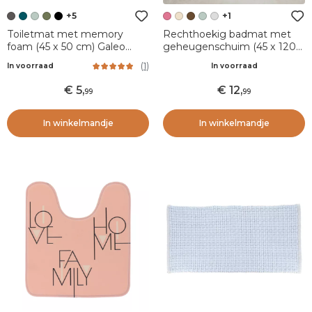
+5
+1
Toiletmat met memory
Rechthoekig badmat met
foam (45 x 50 cm) Galeo
geheugenschuim (45 x 120
Donkergrijs
cm) Motivo Poederroze
(
1
)
In voorraad
In voorraad
5
,
12
,
99
99
In winkelmandje
In winkelmandje