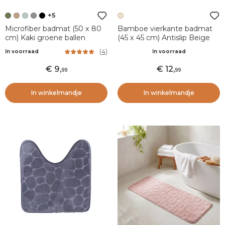
+5
Microfiber badmat (50 x 80
Bamboe vierkante badmat
cm) Kaki groene ballen
(45 x 45 cm) Antislip Beige
(
4
)
In voorraad
In voorraad
9
,
12
,
99
99
In winkelmandje
In winkelmandje