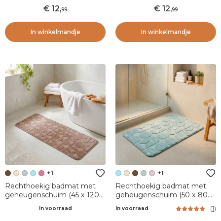
12
,
12
,
99
99
In winkelmandje
In winkelmandje
+1
+1
Rechthoekig badmat met
Rechthoekig badmat met
geheugenschuim (45 x 120
geheugenschuim (50 x 80
cm) Motivo Cappuccino
cm) Motivo Lichtblauw
(
1
)
In voorraad
In voorraad