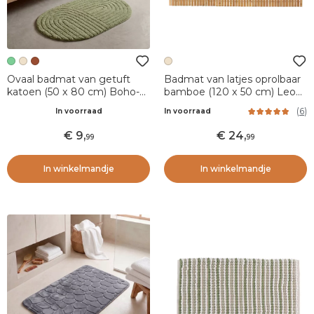
Ovaal badmat van getuft
Badmat van latjes oprolbaar
katoen (50 x 80 cm) Boho-
bamboe (120 x 50 cm) Leo
chic Olijfgroen
Beige
(
6
)
In voorraad
In voorraad
9
,
24
,
99
99
In winkelmandje
In winkelmandje