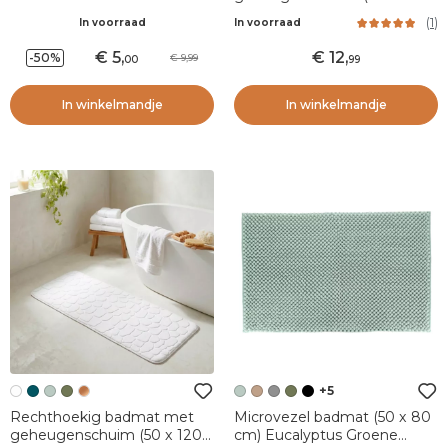
cm) Motivo Beige
(
1
)
In voorraad
In voorraad
5
,
12
,
-50%
9,99
00
99
In winkelmandje
In winkelmandje
+5
Rechthoekig badmat met
Microvezel badmat (50 x 80
geheugenschuim (50 x 120
cm) Eucalyptus Groene