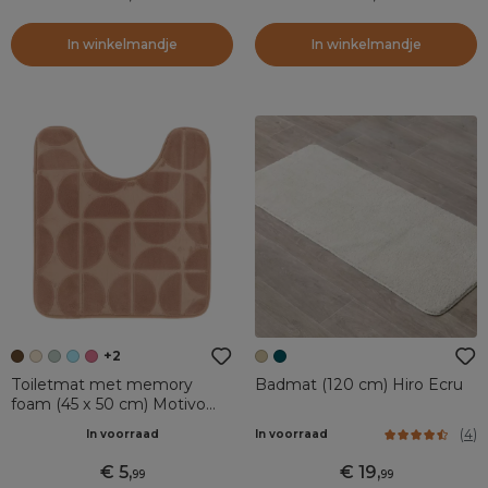
In winkelmandje
In winkelmandje
+2
Toiletmat met memory
Badmat (120 cm) Hiro Ecru
foam (45 x 50 cm) Motivo
Cappuccino
(
4
)
In voorraad
In voorraad
5
,
19
,
99
99