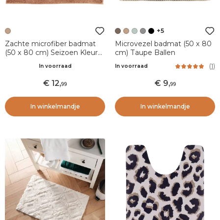
+5
Zachte microfiber badmat
Microvezel badmat (50 x 80
(50 x 80 cm) Seizoen Kleur
cm) Taupe Ballen
Karamel
(
1
)
In voorraad
In voorraad
12
,
9
,
99
99
In winkelmandje
In winkelmandje