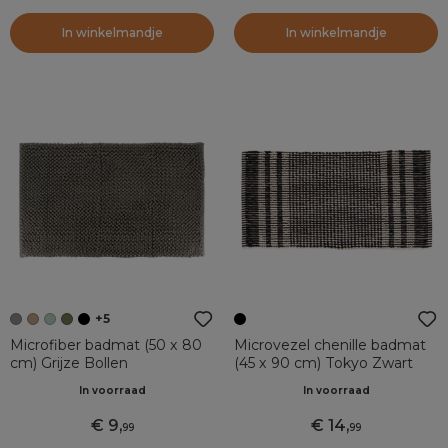
In winkelmandje
In winkelmandje
+5
Microfiber badmat (50 x 80
Microvezel chenille badmat
cm) Grijze Bollen
(45 x 90 cm) Tokyo Zwart
In voorraad
In voorraad
9
,
14
,
99
99