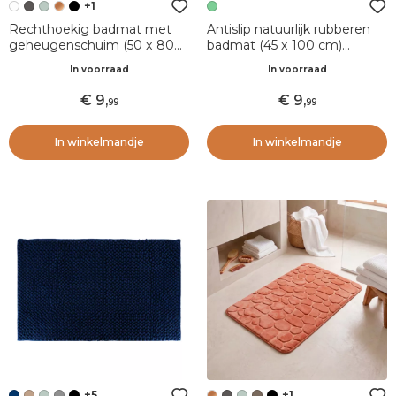
+1
Rechthoekig badmat met
Antislip natuurlijk rubberen
geheugenschuim (50 x 80
badmat (45 x 100 cm)
cm) Galeo Wit
Essential Nature Groen
In voorraad
In voorraad
9
,
9
,
99
99
In winkelmandje
In winkelmandje
+5
+1