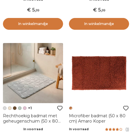
5
,
5
,
99
99
In winkelmandje
In winkelmandje
+1
Rechthoekig badmat met
Microfiber badmat (50 x 80
geheugenschuim (50 x 80
cm) Amaro Koper
cm) Motivo Lichtgrijs
(
1
)
In voorraad
In voorraad