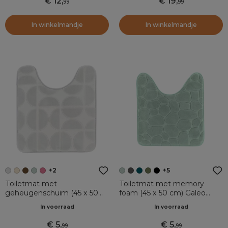
12
,
19
,
99
99
In winkelmandje
In winkelmandje
+2
+5
Toiletmat met
Toiletmat met memory
geheugenschuim (45 x 50
foam (45 x 50 cm) Galeo
cm) Motivo Lichtgrijs
Eucalyptus Groen
In voorraad
In voorraad
5
,
5
,
99
99