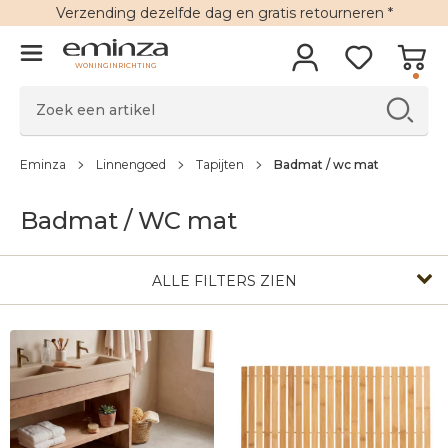
Verzending
dezelfde dag en
gratis retourneren
*
WONINGINRICHTING
Eminza
Linnengoed
Tapijten
Badmat / wc mat
Badmat / WC mat
ALLE FILTERS ZIEN