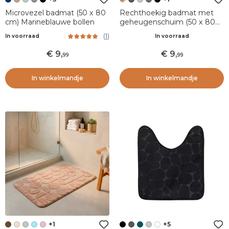
Microvezel badmat (50 x 80
Rechthoekig badmat met
cm) Marineblauwe bollen
geheugenschuim (50 x 80
cm) Galeo Koper
(
1
)
In voorraad
In voorraad
9
,
9
,
99
99
In winkelmandje
In winkelmandje
+1
+5