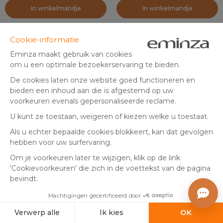
In winkelmandje
In winkelmandje
+5
+1
Microvezel badmat (50 x 80
Badmat met
cm) Cappuccino Ballen
geheugenschuim (50 x 80
cm) Galeo Taupe
(
2
)
(
10
)
In voorraad
In voorraad
9
,
12
,
99
99