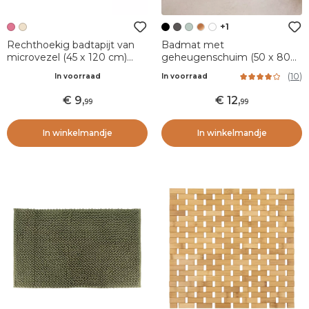
+1
Rechthoekig badtapijt van
Badmat met
microvezel (45 x 120 cm)
geheugenschuim (50 x 80
Minimalistisch Blush Roze
cm) Galeo Zwart
(
10
)
In voorraad
In voorraad
9
,
12
,
99
99
In winkelmandje
In winkelmandje