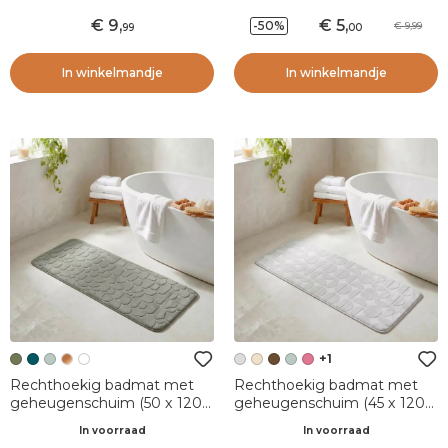
9
,
5
,
-50%
9,99
99
00
In winkelmandje
In winkelmandje
+1
Rechthoekig badmat met
Rechthoekig badmat met
geheugenschuim (50 x 120
geheugenschuim (45 x 120
cm) Galeo Kaki Groen
cm) Motivo Lichtgrijs
In voorraad
In voorraad