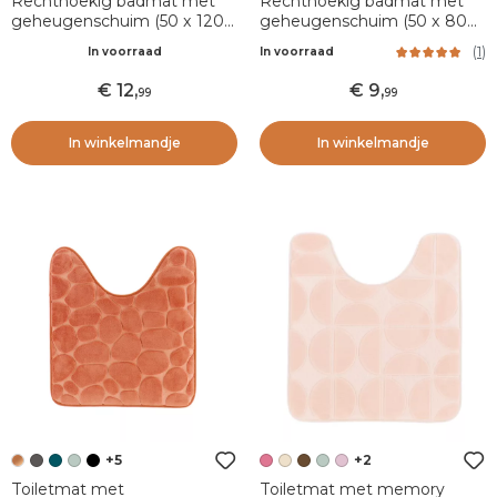
Rechthoekig badmat met
Rechthoekig badmat met
geheugenschuim (50 x 120
geheugenschuim (50 x 80
cm) Galeo Eucalyptus Groen
cm) Motivo Poederroze
(
1
)
In voorraad
In voorraad
12
,
9
,
99
99
In winkelmandje
In winkelmandje
+5
+2
Toiletmat met
Toiletmat met memory