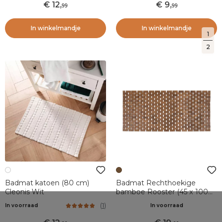
12
,
9
,
99
99
In winkelmandje
In winkelmandje
1
2
Badmat katoen (80 cm)
Badmat Rechthoekige
Cleonis Wit
bamboe Rooster (45 x 100
cm) Antislip Bruin
(
1
)
In voorraad
In voorraad