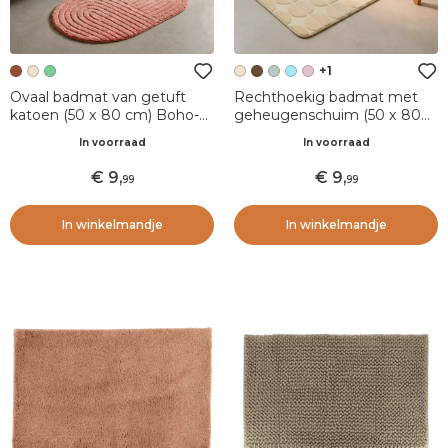
+1
Ovaal badmat van getuft
Rechthoekig badmat met
katoen (50 x 80 cm) Boho-
geheugenschuim (50 x 80
chic Terracotta
cm) Motivo Beige
In voorraad
In voorraad
9
,
9
,
99
99
In winkelmandje
In winkelmandje