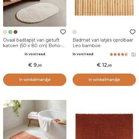
Ovaal badtapijt van getuft
Badmat van latjes oprolbaar
katoen (50 x 80 cm) Boho-
Leo bamboe
chic Beige greige
(
9
)
In voorraad
In voorraad
9
,
12
,
99
99
In winkelmandje
In winkelmandje