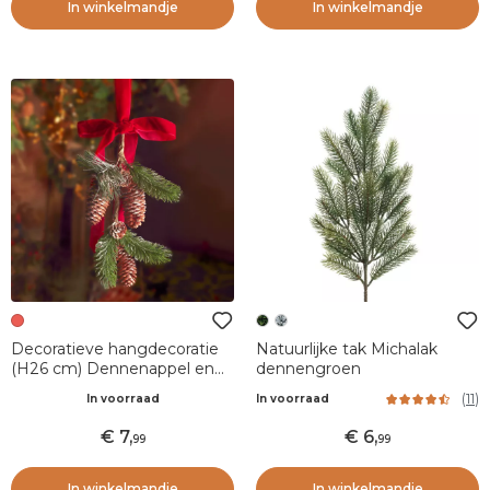
In winkelmandje
In winkelmandje
Decoratieve hangdecoratie
Natuurlijke tak Michalak
(H26 cm) Dennenappel en
dennengroen
fluwelen strik Rood
(
11
)
In voorraad
In voorraad
7
,
6
,
99
99
In winkelmandje
In winkelmandje