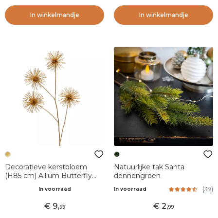
In winkelmandje
In winkelmandje
Decoratieve kerstbloem
Natuurlijke tak Santa
(H85 cm) Allium Butterfly
dennengroen
Goud
(
39
)
In voorraad
In voorraad
9
,
2
,
99
99