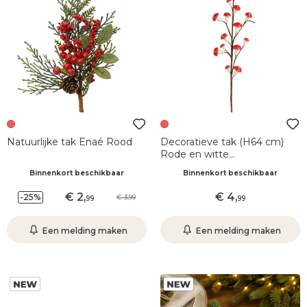
Natuurlijke tak Enaé Rood
Decoratieve tak (H64 cm)
Rode en witte
paddenstoelen
Binnenkort beschikbaar
Binnenkort beschikbaar
2
,
4
,
-25%
3,99
99
99
Een melding maken
Een melding maken