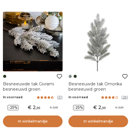
Besneeuwde tak Givrami
Besneeuwde tak Omorika
besneeuwd groen
besneeuwd groen
(
31
)
(
28
)
In voorraad
In voorraad
2
,
2
,
-25%
-25%
3,99
3,99
99
99
In winkelmandje
In winkelmandje