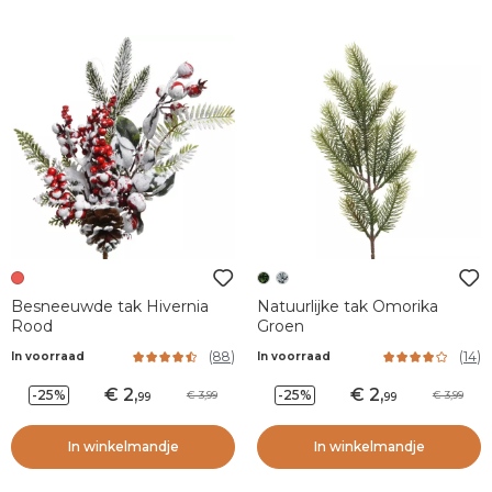
Besneeuwde tak Hivernia
Natuurlijke tak Omorika
Rood
Groen
(
88
)
(
14
)
In voorraad
In voorraad
2
,
2
,
-25%
-25%
3,99
3,99
99
99
In winkelmandje
In winkelmandje