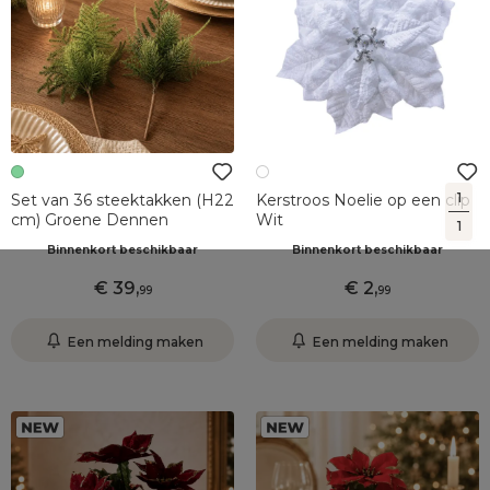
1
Set van 36 steektakken (H22
Kerstroos Noelie op een clip
cm) Groene Dennen
Wit
1
Binnenkort beschikbaar
Binnenkort beschikbaar
39
,
2
,
99
99
Een melding maken
Een melding maken