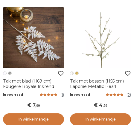
Tak met blad (H69 cm)
Tak met bessen (H55 cm)
Fougère Royale Irisirend
Laponie Metallic Pearl
(
1
)
(
2
)
In voorraad
In voorraad
7
,
4
,
99
99
In winkelmandje
In winkelmandje