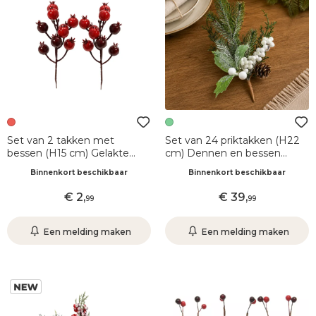
Set van 2 takken met
Set van 24 priktakken (H22
bessen (H15 cm) Gelakte
cm) Dennen en bessen
bessen Rood en bordeaux
Groen en wit met rijp
Binnenkort beschikbaar
Binnenkort beschikbaar
2
,
39
,
99
99
Een melding maken
Een melding maken