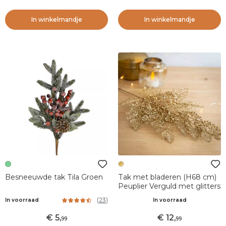
In winkelmandje
In winkelmandje
Besneeuwde tak Tila Groen
Tak met bladeren (H68 cm)
Peuplier Verguld met glitters
(
23
)
In voorraad
In voorraad
5
,
12
,
99
99