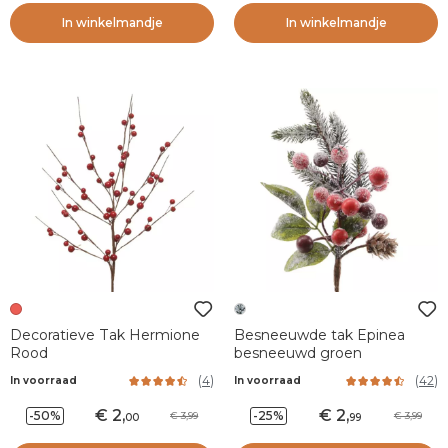
In winkelmandje
In winkelmandje
Decoratieve Tak Hermione
Besneeuwde tak Epinea
Rood
besneeuwd groen
(
4
)
(
42
)
In voorraad
In voorraad
2
,
2
,
-50%
-25%
3,99
3,99
00
99