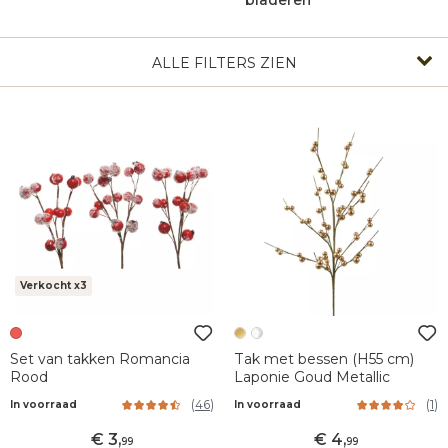
bladeren
ALLE FILTERS ZIEN
Verkocht x3
Set van takken Romancia
Tak met bessen (H55 cm)
Rood
Laponie Goud Metallic
(
46
)
(
1
)
In voorraad
In voorraad
3
,
4
,
99
99