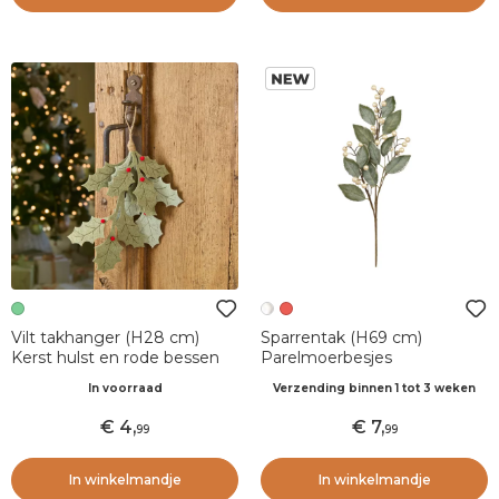
Vilt takhanger (H28 cm)
Sparrentak (H69 cm)
Kerst hulst en rode bessen
Parelmoerbesjes
In voorraad
Verzending binnen 1 tot 3 weken
4
,
7
,
99
99
In winkelmandje
In winkelmandje