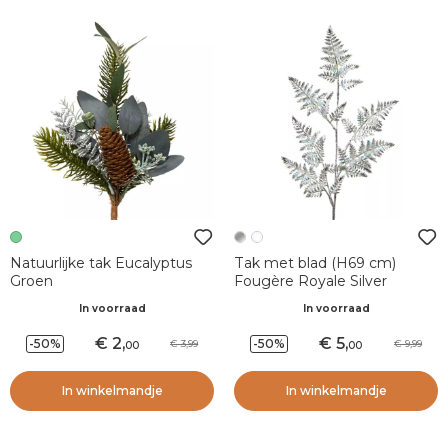
Natuurlijke tak Eucalyptus
Tak met blad (H69 cm)
Groen
Fougère Royale Silver
In voorraad
In voorraad
2
,
5
,
-50%
-50%
3,99
9,99
00
00
In winkelmandje
In winkelmandje