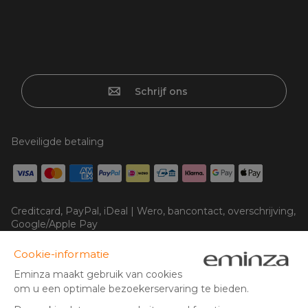
Schrijf ons
Beveiligde betaling
Creditcard, PayPal, iDeal | Wero, bancontact, overschrijving,
Google/Apple Pay
Volg ons op: