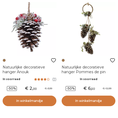
Natuurlijke decoratieve
Natuurlijke decoratieve
hanger Anouk
hanger Pommes de pin
(
7
)
In voorraad
In voorraad
2
,
6
,
-50%
-50%
3,99
12,99
00
50
In winkelmandje
In winkelmandje