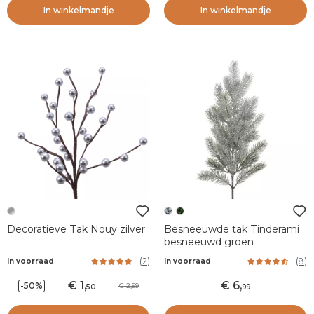
In winkelmandje
In winkelmandje
Decoratieve Tak Nouy zilver
Besneeuwde tak Tinderami
besneeuwd groen
(
2
)
(
8
)
In voorraad
In voorraad
1
,
6
,
-50%
2,99
50
99