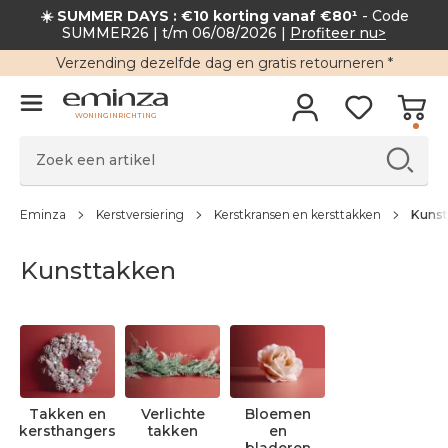
☀️ SUMMER DAYS : €10 korting vanaf €80¹
- Code
SUMMER26 | t/m 06/08/2026 |
Profiteer nu>
Verzending
dezelfde dag en
gratis retourneren
*
WONINGINRICHTING
Eminza
Kerstversiering
Kerstkransen en kersttakken
Kunst
Kunsttakken
Takken en
Verlichte
Bloemen
kersthangers
takken
en