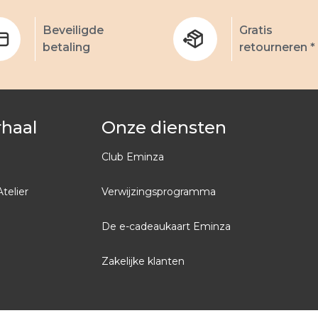
Beveiligde
Gratis
betaling
retourneren *
rhaal
Onze diensten
Club Eminza
Atelier
Verwijzingsprogramma
De e-cadeaukaart Eminza
Zakelijke klanten