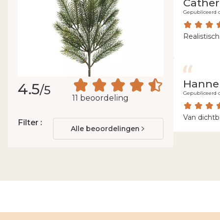
Cather
Gepubliceerd o
Realistisc
Hanne
4.5
/5
Gepubliceerd o
11 beoordeling
Van dichtbi
Filter :
Alle beoordelingen