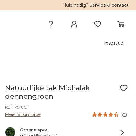
Hulp nodig?
Service & contact
Inspiratie
Natuurlijke tak Michalak
dennengroen
REF. P5YU01
Meer informatie
(
11
)
Groene spar
( + 1 beschikbare kleur )