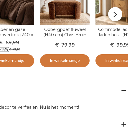
toenen gaze
Opbergpoef fluweel
Commode ladek
overtrek (240 x
(H40 cm) Chris Bruin
laden hout (H7
cm) Gaïa Bruin
Mila Natuurli
€
59,99
€
79,99
€
99,99
-14
%
€
69,90
 winkelmandje
In winkelmandje
In winkelmand
tdecor te verfraaien: Nu is het moment!