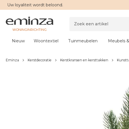
Uw
loyaliteit
wordt beloond.
WONINGINRICHTING
Nieuw
Woontextiel
Tuinmeubelen
Meubels &
Eminza
Kerstdecoratie
Kerstkransen en kersttakken
Kunstt