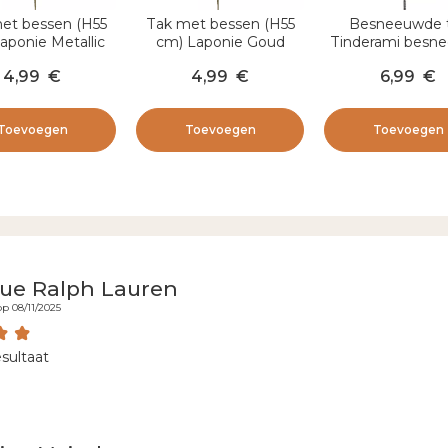
et bessen (H55
Tak met bessen (H55
Besneeuwde 
aponie Metallic
cm) Laponie Goud
Tinderami besn
Pearl
Metallic
groen
4,99
€
4,99
€
6,99
€
Toevoegen
Toevoegen
Toevoegen
ue Ralph Lauren
p 08/11/2025
esultaat