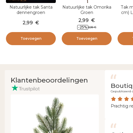
Natuurlijke tak Santa
Natuurlijke tak Omorika
Tak m
dennengroen
Groen
cm) L
2,99
€
2,99
€
-
25
%
3,99
€
Toevoegen
Toevoegen
Klantenbeoordelingen
Boutiq
Gepubliceerd o
Prachtig r