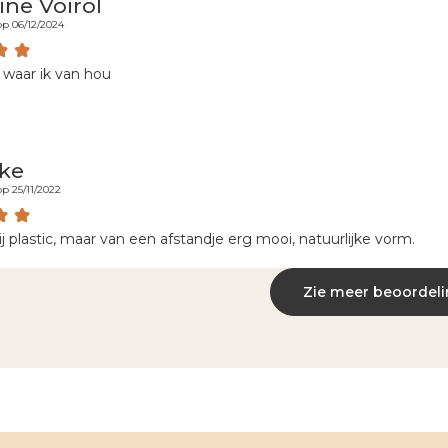
ine Voirol
p 06/12/2024
h waar ik van hou
ke
p 25/11/2022
j plastic, maar van een afstandje erg mooi, natuurlijke vorm.
Zie meer beoordel