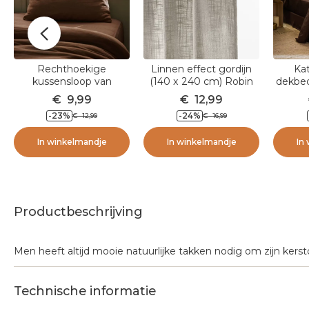
Rechthoekige
Linnen effect gordijn
Ka
kussensloop van
(140 x 240 cm) Robin
dekbed
katoenen gaze (50 x 70
Taupe
220 
€
9,99
€
12,99
cm) Gaia Bruin
-23
%
-24
%
€
12,99
€
16,99
In winkelmandje
In winkelmandje
In
Productbeschrijving
Men heeft altijd mooie natuurlijke takken nodig om zijn kers
Technische informatie