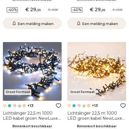
Wit/blauw
29
,
29
,
-40%
-40%
49,99
49,99
99
99
Een melding maken
Een melding maken
Groot Formaat
Groot Formaat
+13
+13
Lichtslinger 22,5 m 1000
Lichtslinger 22,5 m 1000
LED-kabel groen NewLuxe
LED groen kabel NewLuxe
Tweekleurig Warm/koud wit
Warm wit/warm goud
Binnenkort beschikbaar
Binnenkort beschikbaar