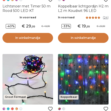
Lichtsnoer met Timer 50 m
Koppelbaar lichtgordijn H2 m
Rood 500 LED KT
L2 m Koudwit 96 LED
(
24
)
In voorraad
In voorraad
29
,
19
,
-40%
-33%
49,99
29,99
99
99
In winkelmandje
In winkelmandje
Groot Formaat
Koppelbaar