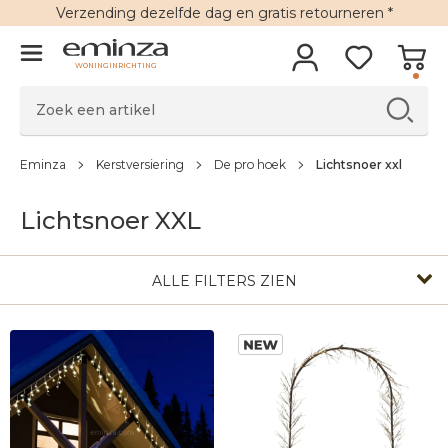
Verzending
dezelfde dag en
gratis retourneren
*
WONINGINRICHTING
Eminza
Kerstversiering
De pro hoek
Lichtsnoer xxl
Lichtsnoer XXL
ALLE FILTERS ZIEN