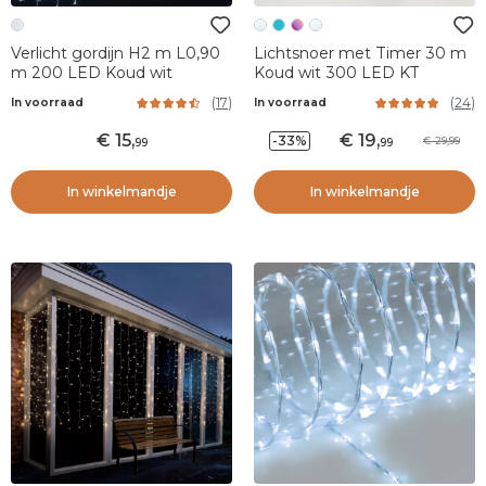
Verlicht gordijn H2 m L0,90
Lichtsnoer met Timer 30 m
m 200 LED Koud wit
Koud wit 300 LED KT
(
17
)
(
24
)
In voorraad
In voorraad
15
,
19
,
-33%
29,99
99
99
In winkelmandje
In winkelmandje