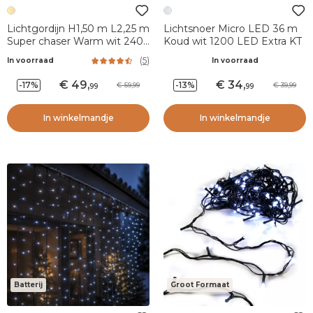
Lichtgordijn H1,50 m L2,25 m
Lichtsnoer Micro LED 36 m
Super chaser Warm wit 240
Koud wit 1200 LED Extra KT
LED
(
5
)
In voorraad
In voorraad
49
,
34
,
-17%
-13%
59,99
39,99
99
99
In winkelmandje
In winkelmandje
Batterij
Groot Formaat