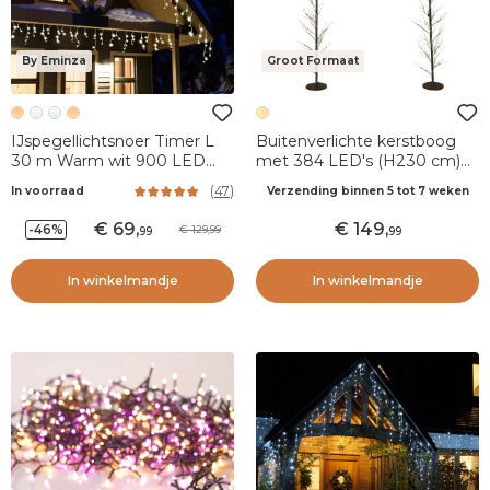
By Eminza
Groot Formaat
IJspegellichtsnoer Timer L
Buitenverlichte kerstboog
30 m Warm wit 900 LED
met 384 LED's (H230 cm)
Stars XL KW
Hemels Warm Wit
(
47
)
In voorraad
Verzending binnen 5 tot 7 weken
69
,
149
,
-46%
129,99
99
99
In winkelmandje
In winkelmandje