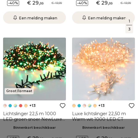
29
,
29
,
-40%
-40%
49,99
49,99
99
99
Een melding maken
Een melding maken
1
3
Groot Formaat
+13
+13
Lichtslinger 22,5 m 1000
Luxe lichtslinger 22,50 m
LED groen snoer NewLuxe
Warm wit 1000 LED CT
Driekleur groen/rood/wit
Binnenkort beschikbaar
Binnenkort beschikbaar