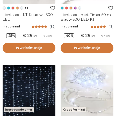
+1
Lichtsnoer KT Koud wit 500
Lichtsnoer met Timer 50 m
LED
Blauw 500 LED KT
(
32
)
(
13
)
In voorraad
In voorraad
29
,
29
,
-25%
-40%
39,99
49,99
99
99
In winkelmandje
In winkelmandje
ingebouwde timer
Groot Formaat