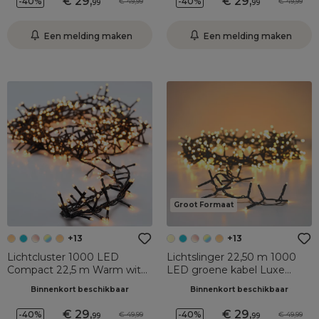
29
,
29
,
-40%
-40%
49,99
49,99
99
99
Een melding maken
Een melding maken
Groot Formaat
+13
+13
Lichtcluster 1000 LED
Lichtslinger 22,50 m 1000
Compact 22,5 m Warm wit
LED groene kabel Luxe
Groen kabel
Warm Wit Champagne
Binnenkort beschikbaar
Binnenkort beschikbaar
29
,
29
,
-40%
-40%
49,99
49,99
99
99