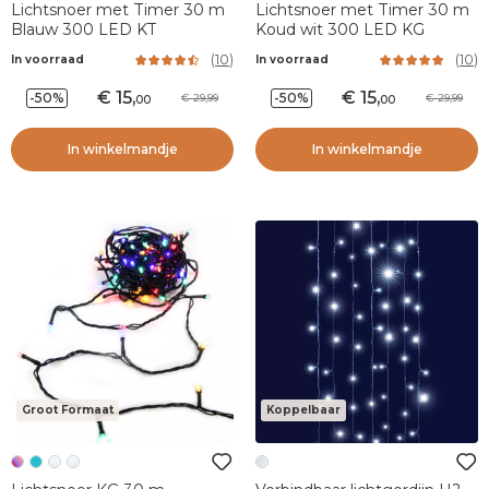
Lichtsnoer met Timer 30 m
Lichtsnoer met Timer 30 m
Blauw 300 LED KT
Koud wit 300 LED KG
(
10
)
(
10
)
In voorraad
In voorraad
15
,
15
,
-50%
-50%
29,99
29,99
00
00
In winkelmandje
In winkelmandje
Groot Formaat
Koppelbaar