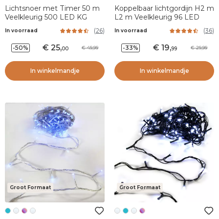
Lichtsnoer met Timer 50 m
Koppelbaar lichtgordijn H2 m
Veelkleurig 500 LED KG
L2 m Veelkleurig 96 LED
(
26
)
(
36
)
In voorraad
In voorraad
25
,
19
,
-50%
-33%
49,99
29,99
00
99
In winkelmandje
In winkelmandje
Groot Formaat
Groot Formaat