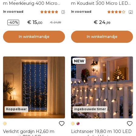
m Meerkleurig 400 Micro
m Koudwit 300 Micro LED
LED
Coper CA
(
1
)
(
2
)
In voorraad
In voorraad
15
,
24
,
-40%
24,99
00
99
In winkelmandje
In winkelmandje
Koppelbaar
ingebouwde timer
Verlicht gordijn H2,60 m
Lichtsnoer 19,80 m 100 LED