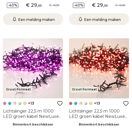
29
,
29
,
-40%
-40%
49,99
49,99
99
99
Een melding maken
Een melding maken
Groot Formaat
Groot Formaat
+13
+13
Lichtslinger 22,5 m 1000
Lichtslinger 22,5 m 1000
LED groen kabel NewLuxe
LED groen kabel NewLuxe
Roos
Rood
Binnenkort beschikbaar
Binnenkort beschikbaar