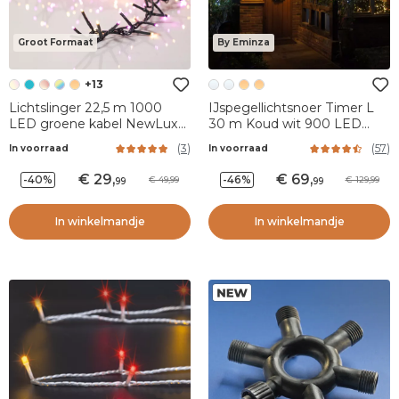
Groot Formaat
By Eminza
+13
Lichtslinger 22,5 m 1000
IJspegellichtsnoer Timer L
LED groene kabel NewLuxe
30 m Koud wit 900 LED
Tweekleurig Roze/wit
Stars XL
(
3
)
(
57
)
In voorraad
In voorraad
29
,
69
,
-40%
-46%
49,99
129,99
99
99
In winkelmandje
In winkelmandje