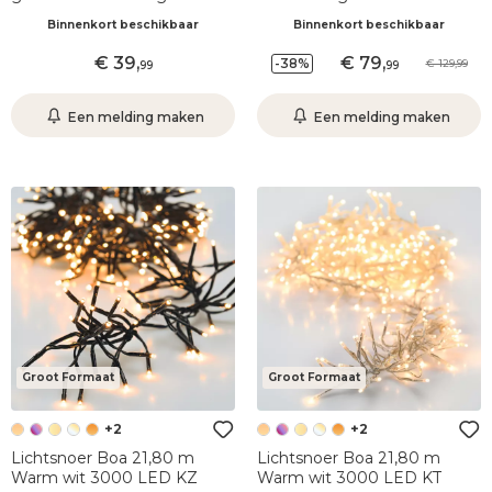
lampen Multikleur
warm wit en koud wit KZ
Binnenkort beschikbaar
Binnenkort beschikbaar
39
,
79
,
-38%
129,99
99
99
Een melding maken
Een melding maken
Groot Formaat
Groot Formaat
+2
+2
Lichtsnoer Boa 21,80 m
Lichtsnoer Boa 21,80 m
Warm wit 3000 LED KZ
Warm wit 3000 LED KT