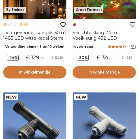
By Eminza
Groot Formaat
Lichtgevende ijspegels 50 m
Verlichte slang 24 m
1485 LED witte kabel Sterren
Veelkleurig 432 LED
Warm wit
(
59
)
Verzending binnen 8 tot 10 weken
In voorraad
129
,
34
,
-24%
-30%
169,99
49,99
99
99
In winkelmandje
In winkelmandje