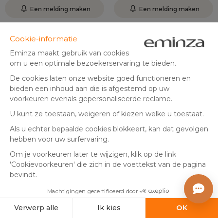
Een melding maken
Een melding maken
Groot Formaat
Groot Formaat
+7
+7
Lichtslinger 34 m 1500 LED
Lichtcluster 1500 LED
groen kabel NewLuxe Twee
Compact 34 m Warm wit
kleuren Warm/Koud Wit
Binnenkort beschikbaar
Binnenkort beschikbaar
39
,
39
,
-33%
-33%
59,99
59,99
99
99