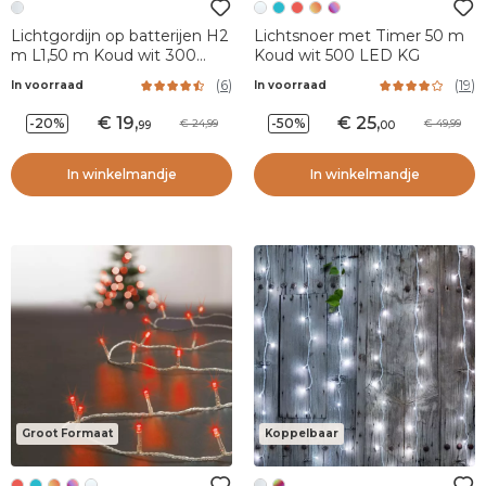
Lichtgordijn op batterijen H2
Lichtsnoer met Timer 50 m
m L1,50 m Koud wit 300
Koud wit 500 LED KG
LED
(
6
)
(
19
)
In voorraad
In voorraad
19
,
25
,
-20%
-50%
24,99
49,99
99
00
In winkelmandje
In winkelmandje
Groot Formaat
Koppelbaar