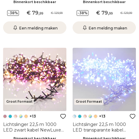
Binnenkort beschikbaar
Binnenkort beschikbaar
79
,
79
,
-38%
-38%
129,99
129,99
99
99
Een melding maken
Een melding maken
Groot Formaat
Groot Formaat
+13
+13
Lichtslinger 22,5 m 1000
Lichtslinger 22,5 m 1000
LED zwart kabel NewLuxe
LED transparante kabel
Twee kleur Oranje/paars
NewLuxe Tweekleurig
Binnenkort beschikbaar
Binnenkort beschikbaar