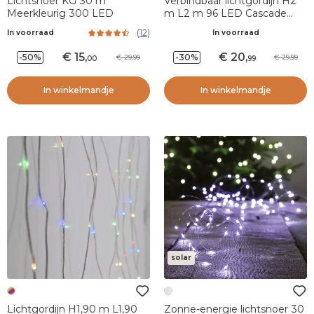
Lichtsnoer KG 30 m
Verbindbaar lichtgordijn H2
Meerkleurig 300 LED
m L2 m 96 LED Cascade
Effect Koud Wit
(
12
)
In voorraad
In voorraad
15
,
20
,
-50%
-30%
29,99
29,99
00
99
In winkelmandje
In winkelmandje
solar
Lichtgordijn H1,90 m L1,90
Zonne-energie lichtsnoer 30