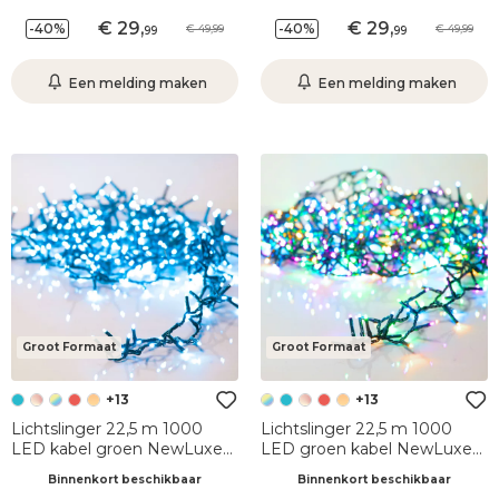
29
,
29
,
-40%
-40%
49,99
49,99
99
99
Een melding maken
Een melding maken
Groot Formaat
Groot Formaat
+13
+13
Lichtslinger 22,5 m 1000
Lichtslinger 22,5 m 1000
LED kabel groen NewLuxe
LED groen kabel NewLuxe
Blauw
Pastelkleurig
Binnenkort beschikbaar
Binnenkort beschikbaar