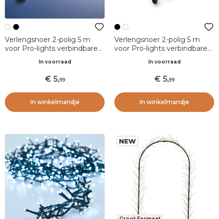
Verlengsnoer 2-polig 5 m
Verlengsnoer 2-polig 5 m
voor Pro-lights verbindbare
voor Pro-lights verbindbare
lichtslingers Wit
lichtslingers Zwart
In voorraad
In voorraad
5
,
5
,
99
99
In winkelmandje
In winkelmandje
Groot Formaat