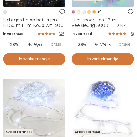
+1
Lichtgordijn op batterijen
Lichtsnoer Boa 22 m
H1,50 m L1 m Koud wit 150
Veelkleurig 3000 LED KZ
LED
(
45
)
(
6
)
In voorraad
In voorraad
9
,
79
,
-23%
-38%
12,99
129,99
99
99
In winkelmandje
In winkelmandje
Groot Formaat
Groot Formaat