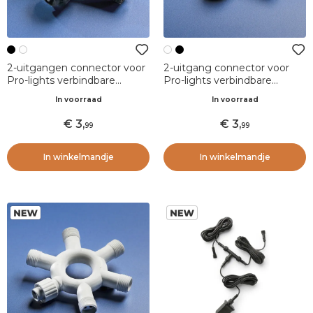
2-uitgangen connector voor
2-uitgang connector voor
Pro-lights verbindbare
Pro-lights verbindbare
lichtsnoeren Zwart
lichtslingers Wit
In voorraad
In voorraad
3
,
3
,
99
99
In winkelmandje
In winkelmandje