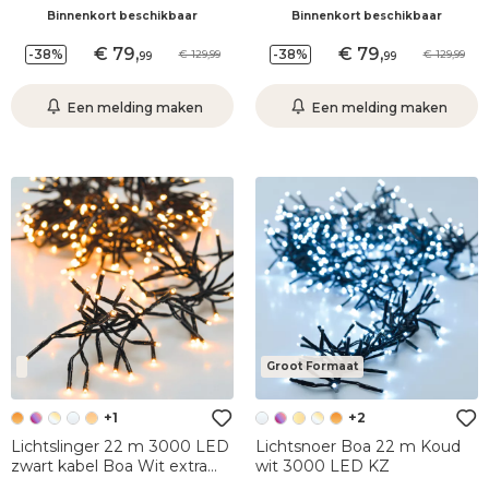
Binnenkort beschikbaar
Binnenkort beschikbaar
79
,
79
,
-38%
-38%
129,99
129,99
99
99
Een melding maken
Een melding maken
Groot Formaat
+1
+2
Lichtslinger 22 m 3000 LED
Lichtsnoer Boa 22 m Koud
zwart kabel Boa Wit extra
wit 3000 LED KZ
warm