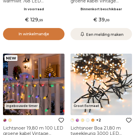
warmwit 768 LED
groene kabel Vintage
Raccordable 24 V
lampen Warm wit
In voorraad
Binnenkort beschikbaar
129
,
39
,
99
99
In winkelmandje
Een melding maken
ingebouwde timer
Groot Formaat
+2
Lichtsnoer 19,80 m 100 LED
Lichtsnoer Boa 21,80 m
groene kabel Vintage
tweekleurig 3000 LED