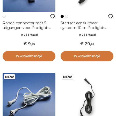
Ronde connector met 5
Startset aansluitbaar
uitgangen voor Pro-lights
systeem 10 m Pro-lights
verbindbare slingers Wit
Zwart
In voorraad
In voorraad
9
,
29
,
99
99
In winkelmandje
In winkelmandje