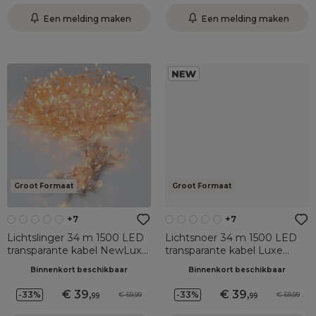
Een melding maken
Een melding maken
Groot Formaat
Groot Formaat
+7
+7
Lichtslinger 34 m 1500 LED
Lichtsnoer 34 m 1500 LED
transparante kabel NewLuxe
transparante kabel Luxe
Warm Wit
warm wit champagne
Binnenkort beschikbaar
Binnenkort beschikbaar
39
,
39
,
-33%
-33%
59,99
59,99
99
99