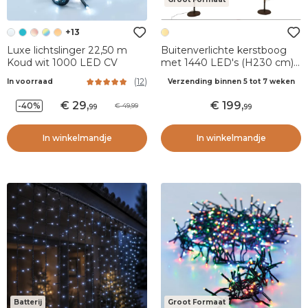
+13
Luxe lichtslinger 22,50 m
Buitenverlichte kerstboog
Koud wit 1000 LED CV
met 1440 LED's (H230 cm)
Hemels Warm Wit
(
12
)
In voorraad
Verzending binnen 5 tot 7 weken
29
,
199
,
-40%
49,99
99
99
In winkelmandje
In winkelmandje
Batterij
Groot Formaat