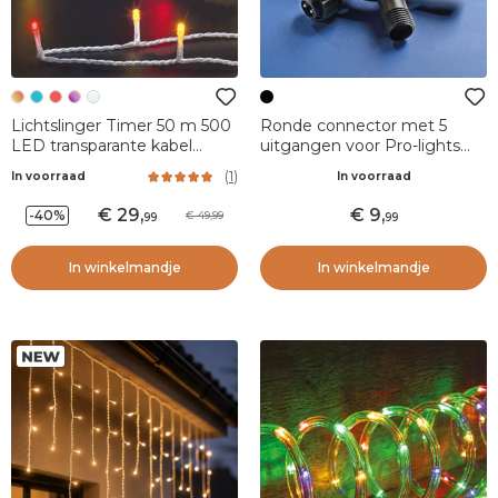
Lichtslinger Timer 50 m 500
Ronde connector met 5
LED transparante kabel
uitgangen voor Pro-lights
Twee kleuren Warm wit/rood
verbindbare lichtslingers
(
1
)
In voorraad
In voorraad
Zwart
29
,
9
,
-40%
49,99
99
99
In winkelmandje
In winkelmandje