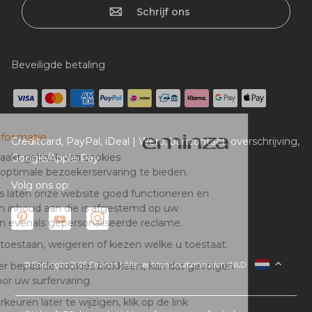
Schrijf ons
Beveiligde betaling
Creditcard, PayPal, iDeal | Wero, bancontact, overschrijving,
Google/Apple Pay
Volg ons op:
© Copyright 2025 Eminza | Alle rechten voorbehouden |
NLD
FRANCE
ESPAÑA
ITALIA