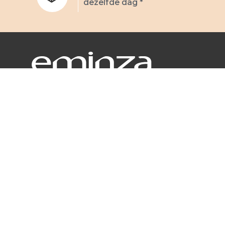
dezelfde dag *
WONINGINRICHTING
Schrijf ons