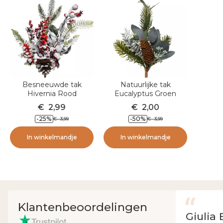
Besneeuwde tak
Natuurlijke tak
Hivernia Rood
Eucalyptus Groen
€
2,99
€
2,00
-25
%
-50
%
€
3,99
€
3,99
In winkelmandje
In winkelmandje
Klantenbeoordelingen
Giulia