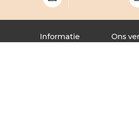
Informatie
Ons ve
Mijn bestellingen volgen
Wie wij zijn
Retourneren
Kijkje in het 
Vaak gestelde vragen
Bezorginformatie
Contacteer de klantenservice
Algemene
verkoopsvoorwaarden