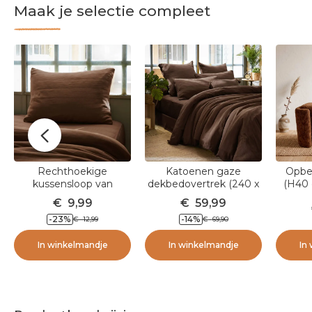
Maak je selectie compleet
Rechthoekige
Katoenen gaze
Opbe
kussensloop van
dekbedovertrek (240 x
(H40 
katoenen gaze (50 x 70
220 cm) Gaïa Bruin
€
9,99
€
59,99
cm) Gaia Bruin
-23
%
-14
%
€
12,99
€
69,90
In winkelmandje
In winkelmandje
In