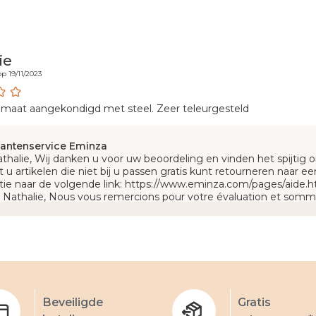
ie
p 19/11/2023
, maat aangekondigd met steel. Zeer teleurgesteld
lantenservice Eminza
athalie, Wij danken u voor uw beoordeling en vinden het spijtig
 u artikelen die niet bij u passen gratis kunt retourneren naar e
tie naar de volgende link: https://www.eminza.com/pages/aide.h
 Nathalie, Nous vous remercions pour votre évaluation et somm
uvez retourner gratuitement en point relais les articles qui ne
us de renseignements rendez-vous sur le lien suivant : https://
e Eminza
Zie meer beoordel
Beveiligde
Gratis