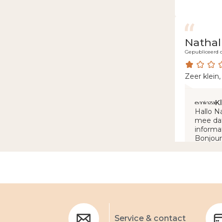
Nathal
Gepubliceerd o
Zeer klein
K
Hallo N
mee dat
informa
Bonjour
vous po
Pour pl
L'équip
Service & contact