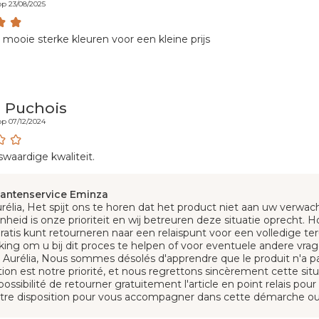
p 23/08/2025
 mooie sterke kleuren voor een kleine prijs
a Puchois
p 07/12/2024
waardige kwaliteit.
lantenservice Eminza
urélia, Het spijt ons te horen dat het product niet aan uw verwa
nheid is onze prioriteit en wij betreuren deze situatie oprecht. 
 gratis kunt retourneren naar een relaispunt voor een volledige t
king om u bij dit proces te helpen of voor eventuele andere vra
 Aurélia, Nous sommes désolés d'apprendre que le produit n'a pa
tion est notre priorité, et nous regrettons sincèrement cette situ
possibilité de retourner gratuitement l'article en point relais p
otre disposition pour vous accompagner dans cette démarche ou 