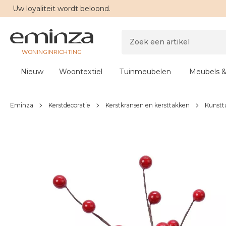
Uw
loyaliteit
wordt beloond.
WONINGINRICHTING
Nieuw
Woontextiel
Tuinmeubelen
Meubels &
Eminza
Kerstdecoratie
Kerstkransen en kersttakken
Kunstt