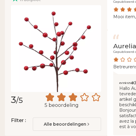
Gepubliceerd o
Mooi item,
Aureli
Gepubliceerd o
Betreurens
K
Hallo A
tevrede
3
/5
artikel
beschik
5 beoordeling
Bonjour
satisfac
Filter :
avez la 
Alle beoordelingen
est à v