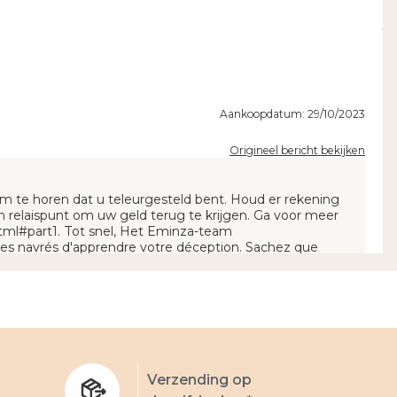
Aankoopdatum: 29/10/2023
Origineel bericht bekijken
 om te horen dat u teleurgesteld bent. Houd er rekening
en relaispunt om uw geld terug te krijgen. Ga voor meer
tml#part1. Tot snel, Het Eminza-team
es navrés d'apprendre votre déception. Sachez que
 vous conviennent pas pour obtenir un remboursement.
www.eminza.com/pages/aide.html#part1. À bientôt,
ingen
Verzending op