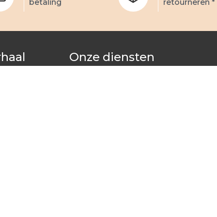
betaling
retourneren *
rhaal
Onze diensten
Club Eminza
Atelier
Verwijzingsprogramma
De e-cadeaukaart Eminza
Zakelijke klanten