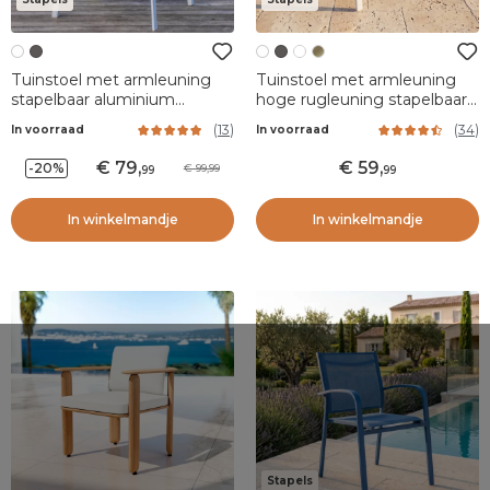
Tuinstoel met armleuning
Tuinstoel met armleuning
stapelbaar aluminium
hoge rugleuning stapelbaar
Portofino - Wit
aluminium Murano - Wit
(
13
)
(
34
)
In voorraad
In voorraad
79
,
59
,
-20%
99,99
99
99
In winkelmandje
In winkelmandje
Stapels