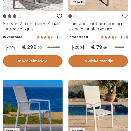
Stapels
Set van 2 tuinstoelen Amalfi
Tuinstoel met armleuning
- Antraciet grijs
stapelbaar aluminium
Portofino - Antraciet grijs
(
16
)
(
20
)
In voorraad
In voorraad
299
,
79
,
-14%
-20%
349,00
99,99
00
99
In winkelmandje
In winkelmandje
Stapels
Stapels