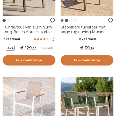
Tuinfauteuil van aluminium
Stapelbare tuinstoel met
Long Beach Antracietgrijs
hoge rugleuning Murano
Brons
(
3
)
In voorraad
In voorraad
129
,
59
,
-13%
149,00
00
99
In winkelmandje
In winkelmandje