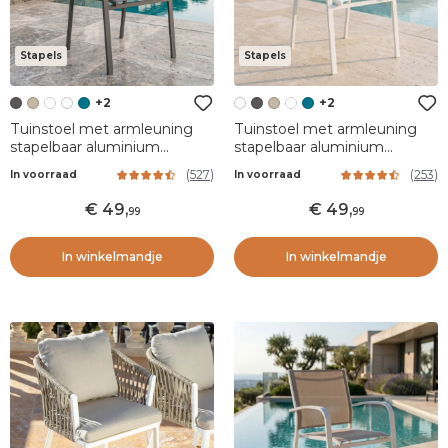
Stapels
Stapels
+2
+2
Tuinstoel met armleuning
Tuinstoel met armleuning
stapelbaar aluminium
stapelbaar aluminium
Murano - Antraciet
Murano - Wit
(
527
)
(
253
)
In voorraad
In voorraad
49
,
49
,
99
99
In winkelmandje
In winkelmandje