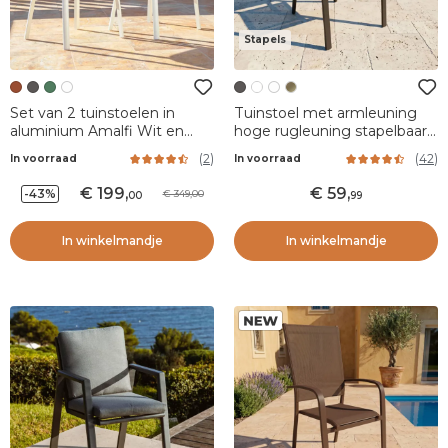
Stapels
Set van 2 tuinstoelen in
Tuinstoel met armleuning
aluminium Amalfi Wit en
hoge rugleuning stapelbaar
terracotta
aluminium Murano -
(
2
)
(
42
)
In voorraad
In voorraad
Antraciet
199
,
59
,
-43%
349,00
00
99
In winkelmandje
In winkelmandje