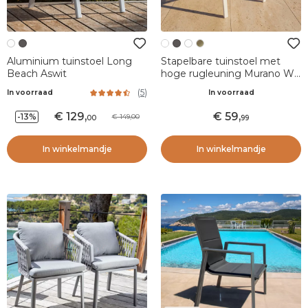
Aluminium tuinstoel Long
Stapelbare tuinstoel met
Beach Aswit
hoge rugleuning Murano Wit
en taupe
(
5
)
In voorraad
In voorraad
129
,
59
,
-13%
149,00
00
99
In winkelmandje
In winkelmandje