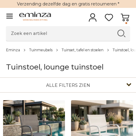
Verzending
dezelfde dag en
gratis retourneren
*
WONINGINRICHTING
Eminza
Tuinmeubels
Tuinset, tafel en stoelen
Tuinstoel, lo
Tuinstoel, lounge tuinstoel
ALLE FILTERS ZIEN