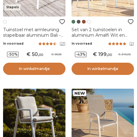
Stapels
Tuinstoel met armleuning
Set van 2 tuinstoelen in
stapelbaar aluminium Bali -
aluminium Amalfi Wit en
Wit
rozemarijn groen
(
21
)
(
2
)
In voorraad
In voorraad
50
,
199
,
-50%
-43%
99,99
349,00
00
00
In winkelmandje
In winkelmandje