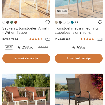
Stapels
+2
Set van 2 tuinstoelen Amalfi
Tuinstoel met armleuning
- Wit en Taupe
stapelbaar aluminium
Murano - Wit/Taupe
(
25
)
(
219
)
In voorraad
In voorraad
299
,
49
,
-14%
349,00
00
99
In winkelmandje
In winkelmandje