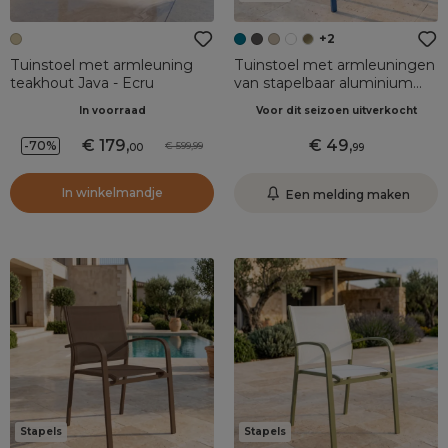
+2
Tuinstoel met armleuning
Tuinstoel met armleuningen
teakhout Java - Ecru
van stapelbaar aluminium
Murano Blauw
In voorraad
Voor dit seizoen uitverkocht
179
,
49
,
-70%
599,99
00
99
In winkelmandje
Een melding maken
Stapels
Stapels