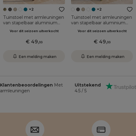
+2
+2
Tuinstoel met armleuningen
Tuinstoel met armleuningen
van stapelbaar aluminium
van stapelbaar aluminium
Murano Brons
Murano olijfgroen
Voor dit seizoen uitverkocht
Voor dit seizoen uitverkocht
49
,
49
,
99
99
Een melding maken
Een melding maken
Klantenbeoordelingen
Met
Uitstekend
armleuningen
4.5 / 5