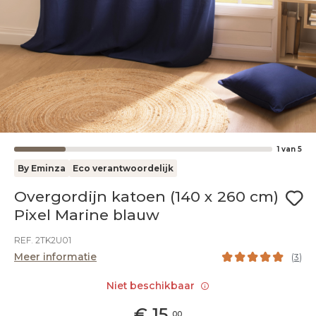
1
van
5
By Eminza
Eco verantwoordelijk
Overgordijn katoen (140 x 260 cm)
Pixel Marine blauw
REF. 2TK2U01
Meer informatie
(
3
)
Niet beschikbaar
€
15
,
00