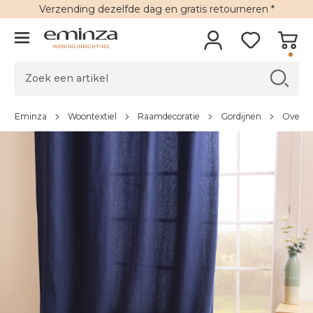
Verzending
dezelfde dag en
gratis retourneren
*
WONINGINRICHTING
Eminza
Woontextiel
Raamdecoratie
Gordijnen
Overgo