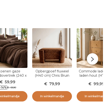
toenen gaze
Opbergpoef fluweel
Commode ladek
overtrek (240 x
(H40 cm) Chris Bruin
laden hout (H7
cm) Gaïa Bruin
Mila Natuurli
€
59,99
€
79,99
€
99,99
-14
%
€
69,90
 winkelmandje
In winkelmandje
In winkelmand