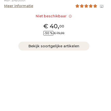
REF. 2N2GU01
Meer informatie
(
2
)
Niet beschikbaar
€
40
,
00
-50 %
€ 79,99
Bekijk soortgelijke artikelen