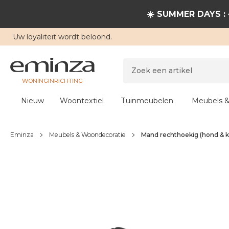
☀️ SUMMER DAYS : 
Uw
loyaliteit
wordt beloond.
WONINGINRICHTING
Nieuw
Woontextiel
Tuinmeubelen
Meubels &
Eminza
Meubels & Woondecoratie
Mand rechthoekig (hond & ka