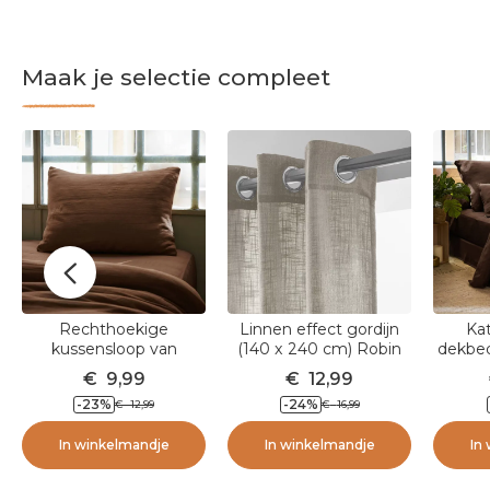
Maak je selectie compleet
Rechthoekige
Linnen effect gordijn
Ka
kussensloop van
(140 x 240 cm) Robin
dekbed
katoenen gaze (50 x 70
Taupe
220 
€
9,99
€
12,99
cm) Gaia Bruin
-23
%
-24
%
€
12,99
€
16,99
In winkelmandje
In winkelmandje
In