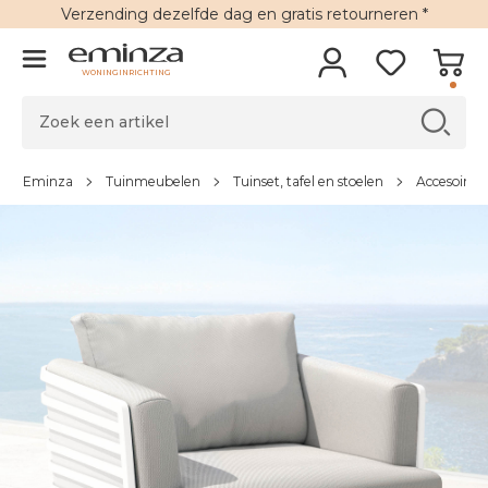
Verzending
dezelfde dag en
gratis retourneren
*
WONINGINRICHTING
Eminza
Tuinmeubelen
Tuinset, tafel en stoelen
Accesoires 