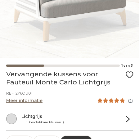
1
van
3
Vervangende kussens voor
Fauteuil Monte Carlo Lichtgrijs
REF. 2Y6OU01
Meer informatie
(
2
)
Lichtgrijs
( + 5 beschikbare kleuren )