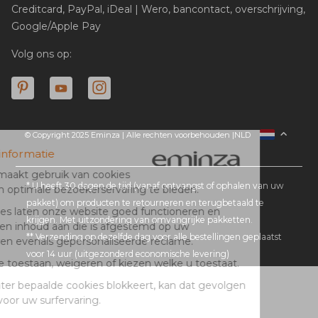
Creditcard, PayPal, iDeal | Wero, bancontact, overschrijving,
Google/Apple Pay
Volg ons op:
© Copyright 2025 Eminza | Alle rechten voorbehouden |
NLD
FRANCE
ESPAÑA
ITALIA
* U heeft 30 dagen de tijd (vanaf ontvangst of ophalen van uw
pakket) om producten te retourneren en terugbetaald te
DEUTSCHLAND
krijgen. Met uitzondering van omvangrijke pakketten.
SCHWEIZ
** Verzending op dezelfde dag voor alle bestellingen geplaatst
DANMARK
voor 14 uur (uitgezonderd economische levering)