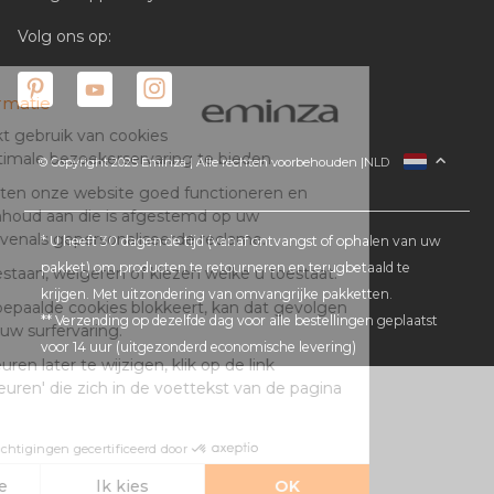
Volg ons op:
© Copyright 2025 Eminza | Alle rechten voorbehouden |
NLD
FRANCE
ESPAÑA
ITALIA
* U heeft 30 dagen de tijd (vanaf ontvangst of ophalen van uw
pakket) om producten te retourneren en terugbetaald te
DEUTSCHLAND
krijgen. Met uitzondering van omvangrijke pakketten.
SCHWEIZ
** Verzending op dezelfde dag voor alle bestellingen geplaatst
DANMARK
voor 14 uur (uitgezonderd economische levering)