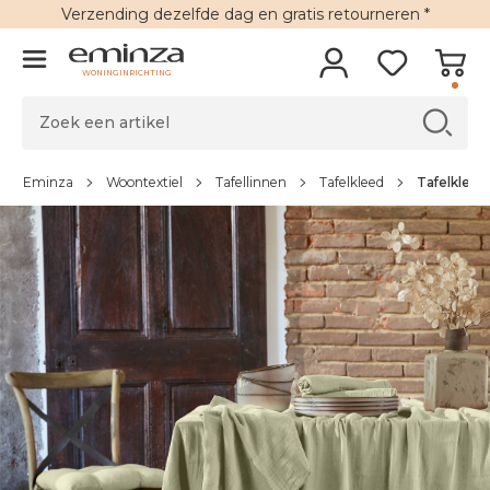
Verzending
dezelfde dag en
gratis retourneren
*
WONINGINRICHTING
Eminza
Woontextiel
Tafellinnen
Tafelkleed
Tafelkleed