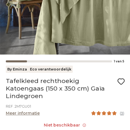
1
van
5
By Eminza
Eco verantwoordelijk
Tafelkleed rechthoekig
Katoengaas (150 x 350 cm) Gaïa
Lindegroen
REF. 2M7GU01
Meer informatie
(
3
)
Niet beschikbaar