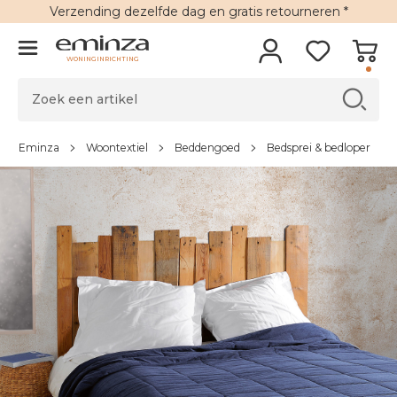
Verzending
dezelfde dag en
gratis retourneren
*
WONINGINRICHTING
Eminza
Woontextiel
Beddengoed
Bedsprei & bedloper