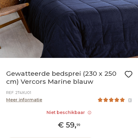
Gewatteerde bedsprei (230 x 250
cm) Vercors Marine blauw
REF. 2T4XU01
Meer informatie
(
1
)
Niet beschikbaar
€
59
,
99