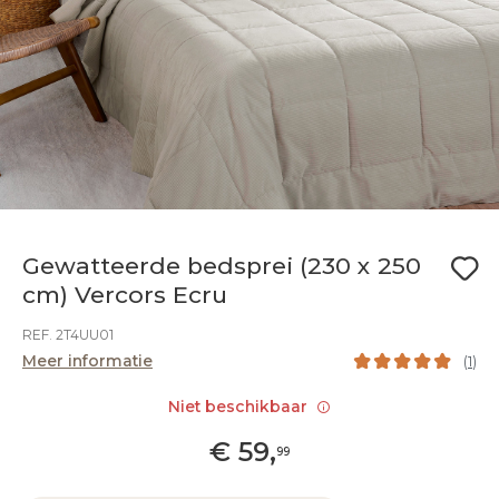
Gewatteerde bedsprei (230 x 250
cm) Vercors Ecru
REF. 2T4UU01
Meer informatie
(
1
)
Niet beschikbaar
€
59
,
99