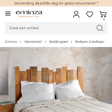
Verzending
dezelfde dag en
gratis retourneren
*
WONINGINRICHTING
Eminza
Woontextiel
Beddengoed
Bedsprei & bedloper