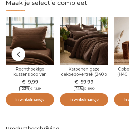
Maak je selectie compleet
Rechthoekige
Katoenen gaze
Opbe
kussensloop van
dekbedovertrek (240 x
(H40 
katoenen gaze (50 x 70
220 cm) Gaïa Bruin
€
9,99
€
59,99
cm) Gaia Bruin
-23
%
-14
%
€
12,99
€
69,90
In winkelmandje
In winkelmandje
In
Productbeschrijving