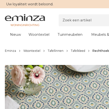
Uw
loyaliteit
wordt beloond.
WONINGINRICHTING
Nieuw
Woontextiel
Tuinmeubelen
Meubels &
Eminza
Woontextiel
Tafellinnen
Tafelkleed
Rechthoeki