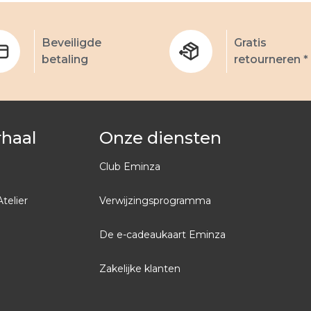
Beveiligde
Gratis
betaling
retourneren *
rhaal
Onze diensten
Club Eminza
Atelier
Verwijzingsprogramma
De e-cadeaukaart Eminza
Zakelijke klanten