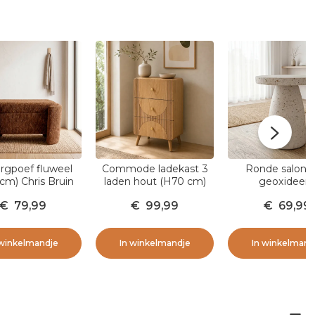
rgpoef fluweel
Commode ladekast 3
Ronde salonta
cm) Chris Bruin
laden hout (H70 cm)
geoxideerd
Mila Natuurlijk
magnesium (H4
€
79,99
€
99,99
€
69,99
Modula Travertij
 winkelmandje
In winkelmandje
In winkelmand