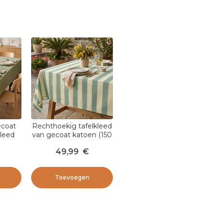
ecoat
Rechthoekig tafelkleed
kleed
van gecoat katoen (150
Paolo
x 350 cm) Clémentine
49,99
€
Salie Groen
Toevoegen