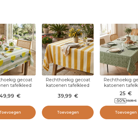
hoekig gecoat
Rechthoekig gecoat
Rechthoekig g
nen tafelkleed
katoenen tafelkleed
katoenen tafel
 350 cm) Antibes
(150 x 250 cm)
(150 x 350 cm) 
25
€
49,99
€
39,99
€
Groen
Clementine
Groen
-
50
%
49,99
€
Mosterdgeel
Toevoegen
Toevoegen
Toevoegen