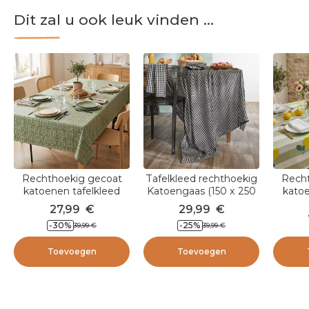
Dit zal u ook leuk vinden ...
Rechthoekig gecoat
Tafelkleed rechthoekig
Recht
katoenen tafelkleed
Katoengaas (150 x 250
katoe
(150 x 250 cm) Paolo
cm) Gaïa vichy Zwart
(150 x
27,99
€
29,99
€
Groen
-
30
%
-
25
%
39,99
€
39,99
€
Toevoegen
Toevoegen