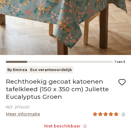
1
van
5
By Eminza
Eco verantwoordelijk
Rechthoekig gecoat katoenen
tafelkleed (150 x 350 cm) Juliette
Eucalyptus Groen
REF. 2YT4U01
Meer informatie
(
1
)
Niet beschikbaar