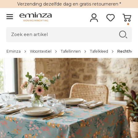
Verzending
dezelfde dag en
gratis retourneren
*
WONINGINRICHTING
Eminza
Woontextiel
Tafellinnen
Tafelkleed
Rechthoeki