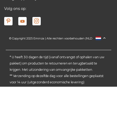
Volg ons op:
© Copyright 2025 Eminza | Alle rechten voorbehouden |
NLD
FRANCE
ESPAÑA
ITALIA
* U heeft 30 dagen de tijd (vanaf ontvangst of ophalen van uw
pakket) om producten te retourneren en terugbetaald te
DEUTSCHLAND
krijgen. Met uitzondering van omvangrijke pakketten.
SCHWEIZ
** Verzending op dezelfde dag voor alle bestellingen geplaatst
DANMARK
voor 14 uur (uitgezonderd economische levering)