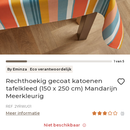
1
van
5
By Eminza
Eco verantwoordelijk
Rechthoekig gecoat katoenen
tafelkleed (150 x 250 cm) Mandarijn
Meerkleurig
REF. 2YRWU01
Meer informatie
(
1
)
Niet beschikbaar