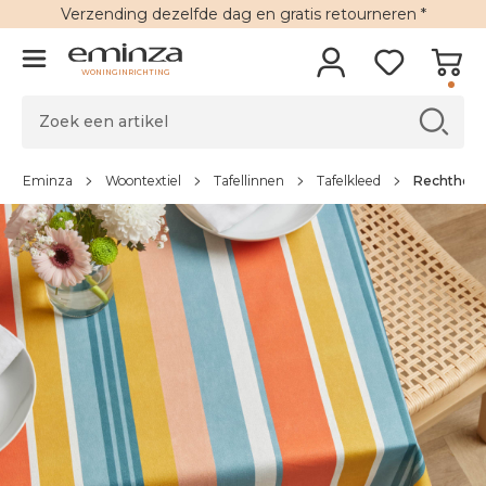
Verzending
dezelfde dag en
gratis retourneren
*
WONINGINRICHTING
Eminza
Woontextiel
Tafellinnen
Tafelkleed
Rechthoeki