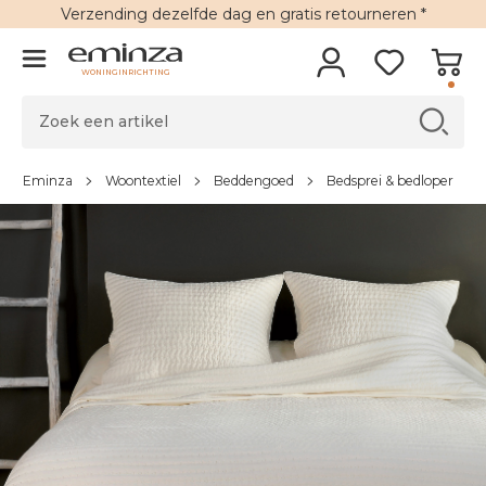
Verzending
dezelfde dag en
gratis retourneren
*
WONINGINRICHTING
Eminza
Woontextiel
Beddengoed
Bedsprei & bedloper