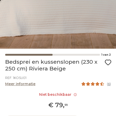
1
van
2
Bedsprei en kussenslopen (230 x
250 cm) Riviera Beige
REF. 1KOSU01
Meer informatie
(
6
)
Niet beschikbaar
€
79
,
99