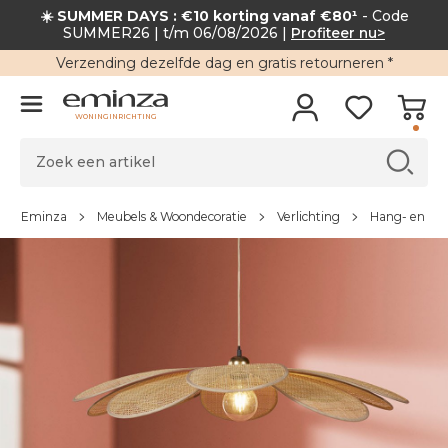
☀️ SUMMER DAYS : €10 korting vanaf €80¹
- Code
SUMMER26 | t/m 06/08/2026 |
Profiteer nu>
Verzending
dezelfde dag en
gratis retourneren
*
WONINGINRICHTING
Eminza
Meubels & Woondecoratie
Verlichting
Hang- en pl