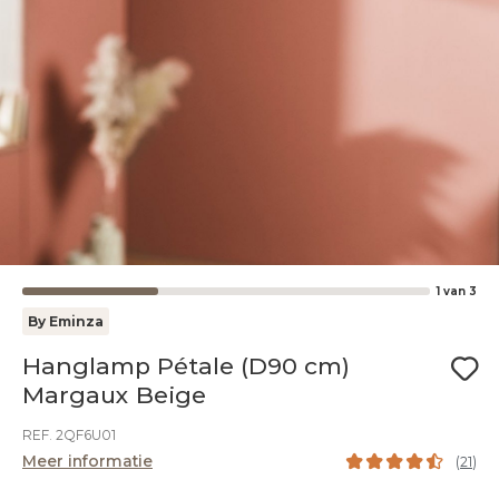
1
van
3
By Eminza
Hanglamp Pétale (D90 cm)
Margaux Beige
REF. 2QF6U01
Meer informatie
(
21
)