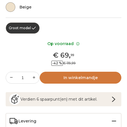
Beige
Groot model
Op voorraad
€
69
,
99
-42 %
€ 119,99
In winkelmandje
Verdien
6
spaarpunt(en) met dit artikel.
Levering