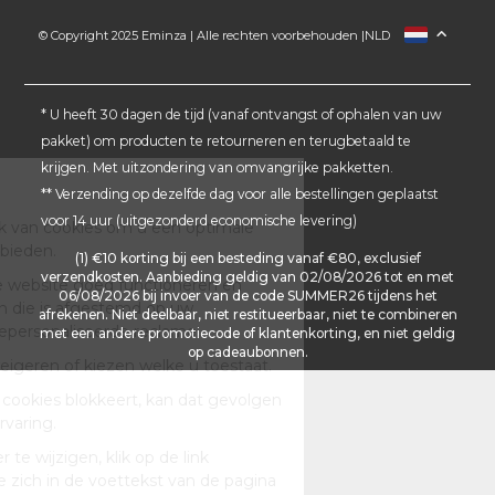
© Copyright 2025 Eminza | Alle rechten voorbehouden |
NLD
FRANCE
ESPAÑA
ITALIA
* U heeft 30 dagen de tijd (vanaf ontvangst of ophalen van uw
pakket) om producten te retourneren en terugbetaald te
DEUTSCHLAND
krijgen. Met uitzondering van omvangrijke pakketten.
SCHWEIZ
** Verzending op dezelfde dag voor alle bestellingen geplaatst
DANMARK
voor 14 uur (uitgezonderd economische levering)
(1) €10 korting bij een besteding vanaf €80, exclusief
verzendkosten. Aanbieding geldig van 02/08/2026 tot en met
06/08/2026 bij invoer van de code SUMMER26 tijdens het
afrekenen. Niet deelbaar, niet restitueerbaar, niet te combineren
met een andere promotiecode of klantenkorting, en niet geldig
op cadeaubonnen.