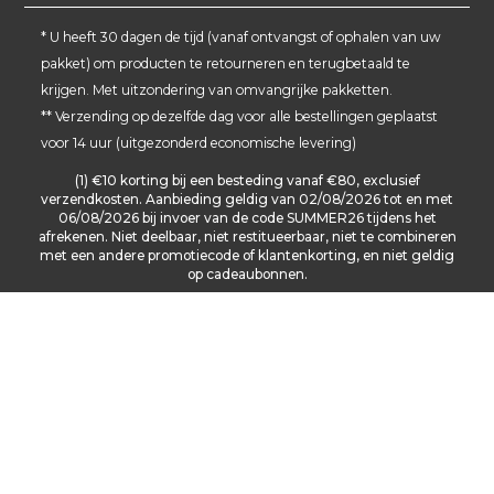
ITALIA
* U heeft 30 dagen de tijd (vanaf ontvangst of ophalen van uw
pakket) om producten te retourneren en terugbetaald te
DEUTSCHLAND
krijgen. Met uitzondering van omvangrijke pakketten.
SCHWEIZ
** Verzending op dezelfde dag voor alle bestellingen geplaatst
DANMARK
voor 14 uur (uitgezonderd economische levering)
(1) €10 korting bij een besteding vanaf €80, exclusief
verzendkosten. Aanbieding geldig van 02/08/2026 tot en met
06/08/2026 bij invoer van de code SUMMER26 tijdens het
afrekenen. Niet deelbaar, niet restitueerbaar, niet te combineren
met een andere promotiecode of klantenkorting, en niet geldig
op cadeaubonnen.