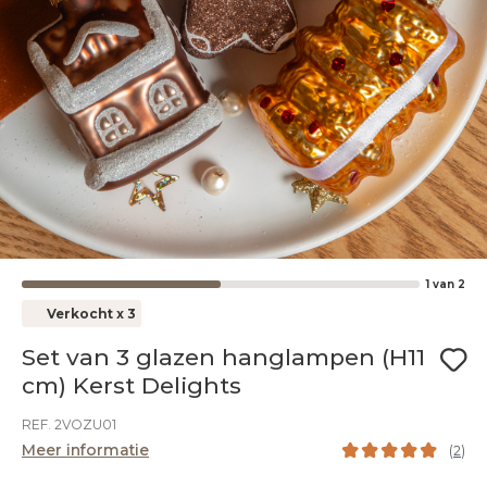
1
van
2
Verkocht x 3
Set van 3 glazen hanglampen (H11
cm) Kerst Delights
REF. 2VOZU01
Meer informatie
(
2
)