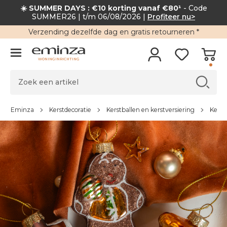
☀️ SUMMER DAYS : €10 korting vanaf €80¹
- Code
SUMMER26 | t/m 06/08/2026 |
Profiteer nu>
Verzending
dezelfde dag en
gratis retourneren
*
WONINGINRICHTING
Eminza
Kerstdecoratie
Kerstballen en kerstversiering
Kerst