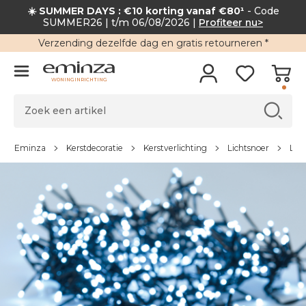
☀️ SUMMER DAYS : €10 korting vanaf €80¹
- Code
SUMMER26 | t/m 06/08/2026 |
Profiteer nu>
Verzending
dezelfde dag en
gratis retourneren
*
WONINGINRICHTING
Eminza
Kerstdecoratie
Kerstverlichting
Lichtsnoer
LED