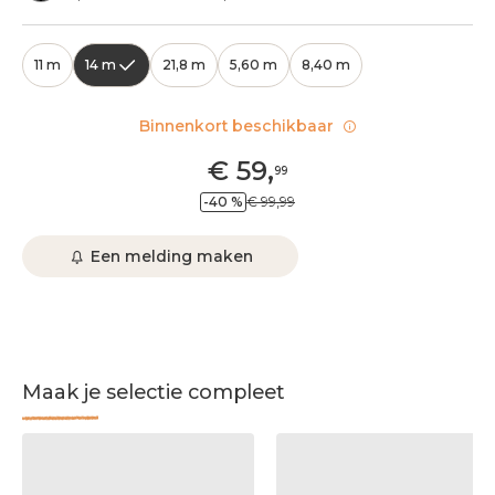
11 m
14 m
21,8 m
5,60 m
8,40 m
Binnenkort beschikbaar
€
59
,
99
-40 %
€ 99,99
Een melding maken
Maak je selectie compleet