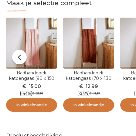
Maak je selectie compleet
Badhanddoek
Badhanddoek
B
katoengaas (90 x 150
katoengaas (70 x 130
katoe
cm) Gaïa Perzik roze
cm) Gaïa Terracotta
cm
€
15,00
€
12,99
-44
%
-24
%
€
26,99
€
16,99
In winkelmandje
In winkelmandje
In
Productbeschrijving