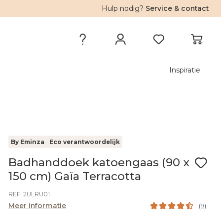
Hulp nodig?
Service & contact
Inspiratie
By Eminza
Eco verantwoordelijk
Badhanddoek katoengaas (90 x
150 cm) Gaïa Terracotta
REF. 2ULRU01
Meer informatie
(
9
)