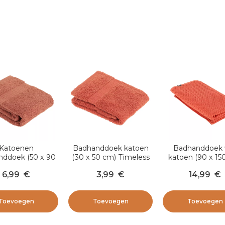
Katoenen
Badhanddoek katoen
Badhanddoek 
nddoek (50 x 90
(30 x 50 cm) Timeless
katoen (90 x 15
m) Timeless
Terracotta
Boho-chic Terra
6,99
€
3,99
€
14,99
€
Terracotta
Toevoegen
Toevoegen
Toevoegen