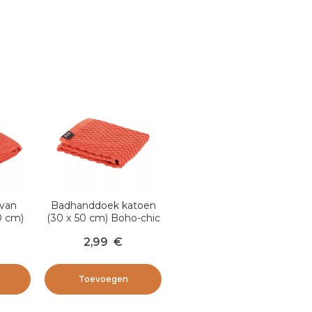
van
Badhanddoek katoen
0 cm)
(30 x 50 cm) Boho-chic
cotta
Terracotta
2,99
€
Toevoegen