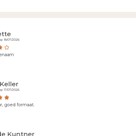
tte
p 18/07/2026
genaam
Keller
p 17/07/2026
r, goed formaat.
de Kuntner