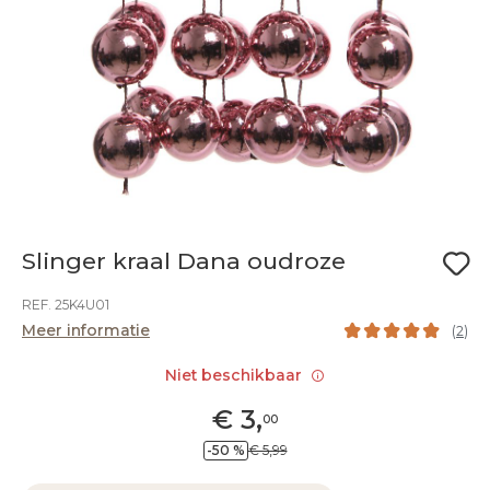
Slinger kraal Dana oudroze
REF. 25K4U01
Meer informatie
(
2
)
Niet beschikbaar
€
3
,
00
-50 %
€ 5,99