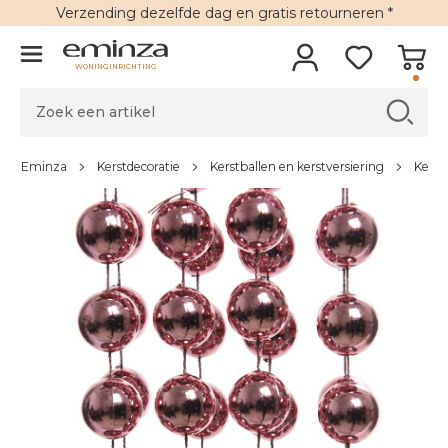
Verzending
dezelfde dag en
gratis retourneren
*
WONINGINRICHTING
Eminza
Kerstdecoratie
Kerstballen en kerstversiering
Kerst