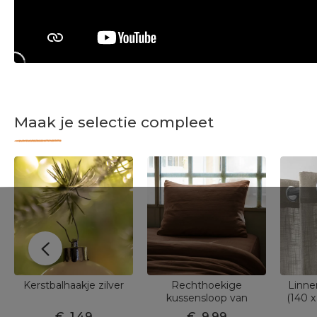
Maak je selectie compleet
Kerstbalhaakje zilver
Rechthoekige
Linne
kussensloop van
(140 
katoenen gaze (50 x 70
€
1,49
€
9,99