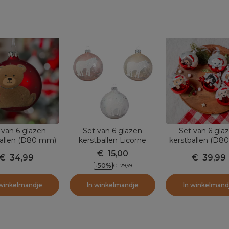
 van 6 glazen
Set van 6 glazen
Set van 6 gla
ballen (D80 mm)
kerstballen Licorne
kerstballen (D8
eddy Rood
poederroze
Honden en Ka
€
15,00
€
34,99
€
39,99
-50
%
€
29,99
 winkelmandje
In winkelmandje
In winkelmand