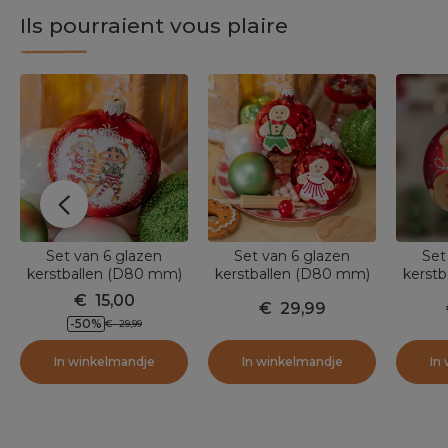
Ils pourraient vous plaire
Set van 6 glazen
Set van 6 glazen
Set
kerstballen (D80 mm)
kerstballen (D80 mm)
kerst
Chérubins Rood
Petit biscuit Rood
T
€
15,00
€
29,99
-50
%
€
29,99
In winkelmandje
In winkelmandje
In