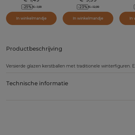
cm) Gaia Bruin
-25
%
-23
%
€
1,99
€
12,99
In winkelmandje
In winkelmandje
In
Productbeschrijving
Versierde glazen kerstballen met traditionele winterfiguren.
Technische informatie