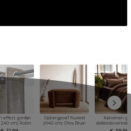
n effect gordijn
Opbergpoef fluweel
Katoenen ga
x 240 cm) Robin
(H40 cm) Chris Bruin
dekbedovertrek 
Taupe
220 cm) Gaïa B
€
12,99
€
59,99