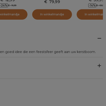
€
79,99
-24
%
-14
%
€
16,99
€
69,90
 winkelmandje
In winkelmandje
In winkelmand
 Een goed idee die een feestsfeer geeft aan uw kerstboom.