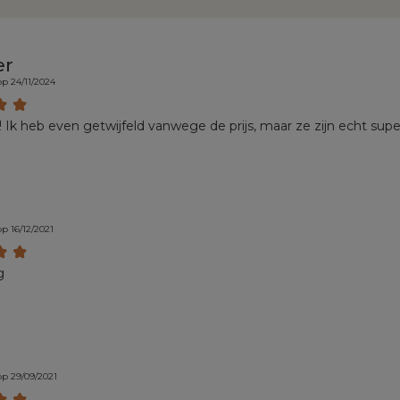
er
p 24/11/2024
! Ik heb even getwijfeld vanwege de prijs, maar ze zijn echt supe
p 16/12/2021
g
p 29/09/2021