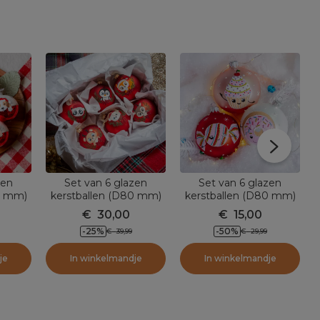
zen
Set van 6 glazen
Set van 6 glazen
0 mm)
kerstballen (D80 mm)
kerstballen (D80 mm)
(
tten
Dieren Hertenogen
Gourmandises roze
€
30,00
€
15,00
-25
%
-50
%
€
39,99
€
29,99
je
In winkelmandje
In winkelmandje