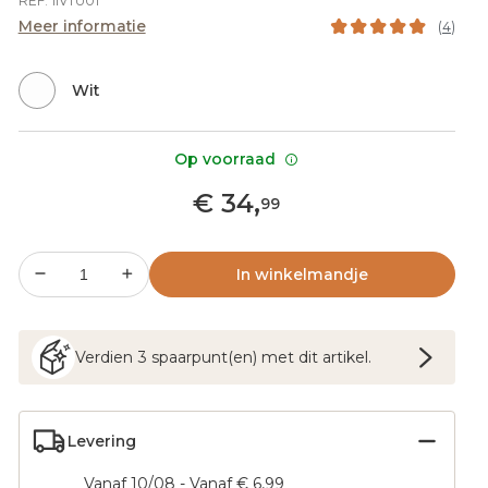
REF. 1IVTU01
Meer informatie
(
4
)
Wit
Op voorraad
€
34
,
99
In winkelmandje
Verdien
3
spaarpunt(en) met dit artikel.
Levering
Vanaf 10/08 - Vanaf € 6,99