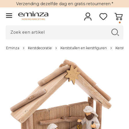
Verzending
dezelfde dag en
gratis retourneren
*
WONINGINRICHTING
Eminza
Kerstdecoratie
Kerststallen en kerstfiguren
Kerststa