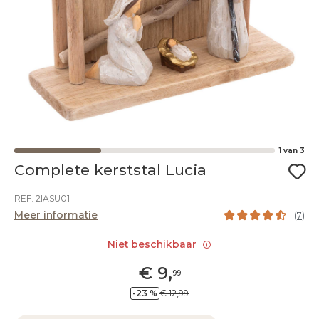
1
van
3
Complete kerststal Lucia
REF. 2IASU01
Meer informatie
(
7
)
Niet beschikbaar
€
9
,
99
-23 %
€ 12,99