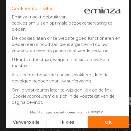
Algemene
verkoopsvoorwaarden
Juridische Informatie
Cookies beheren
Klantenbeoordelingen
Beveiligde betaling
Creditcard, PayPal, iDeal | Wero, bancontact,