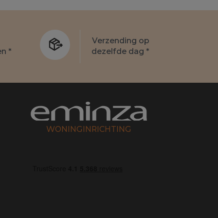
Verzending op
n *
dezelfde dag *
WONINGINRICHTING