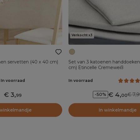
Verkocht x3
nen servetten (40 x 40 cm)
Set van 3 katoenen handdoeken
cm) Etincelle Cremeweiß
In voorraad
In voorraad
3
,
4
,
7,9
-50%
99
00
 winkelmandje
In winkelmandje