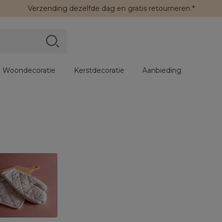
Verzending
dezelfde dag en
gratis retourneren
*
 Woondecoratie
Kerstdecoratie
Aanbieding