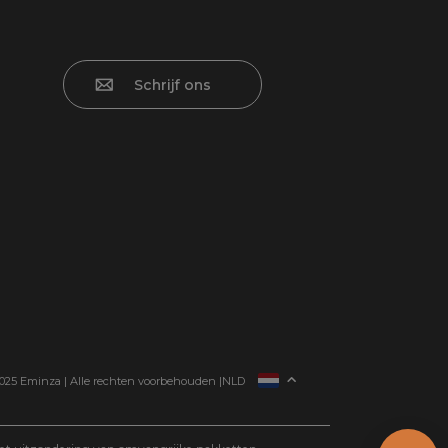
Schrijf ons
FRANCE
025 Eminza | Alle rechten voorbehouden |
NLD
ESPAÑA
ITALIA