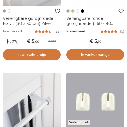
Verlengbare gordijnroede
Verlengbare ronde
Fix'vit (30 à 50 cm) Zilver
gordijnroede (L60 - 80
cm/D7 mm) Pietro Silver
(
33
)
(
5
)
In voorraad
In voorraad
5
,
5
,
-50%
9,99
00
99
In winkelmandje
In winkelmandje
Verkocht x4