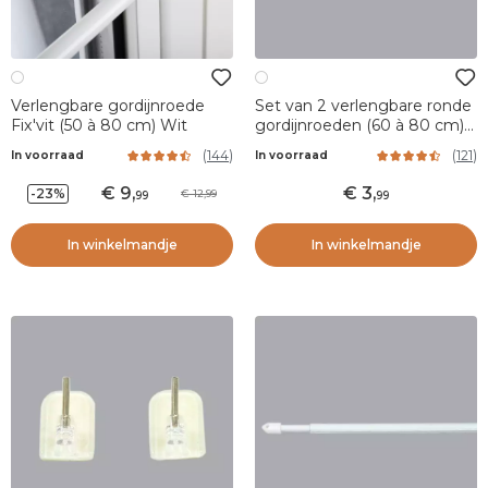
Verlengbare gordijnroede
Set van 2 verlengbare ronde
Fix'vit (50 à 80 cm) Wit
gordijnroeden (60 à 80 cm)
Wit
(
144
)
(
121
)
In voorraad
In voorraad
9
,
3
,
-23%
12,99
99
99
In winkelmandje
In winkelmandje