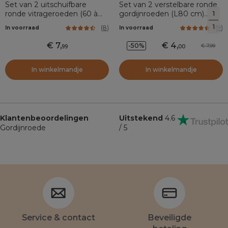
Set van 2 uitschuifbare
Set van 2 verstelbare ronde
ronde vitrageroeden (60 à
gordijnroeden (L80 cm)
1
80 cm) Wit
Chroom
1
(
8
)
(
9
)
In voorraad
In voorraad
7
,
4
,
-50%
7,99
99
00
In winkelmandje
In winkelmandje
Klantenbeoordelingen
Uitstekend
4.6
Gordijnroede
/ 5
Service & contact
Beveiligde