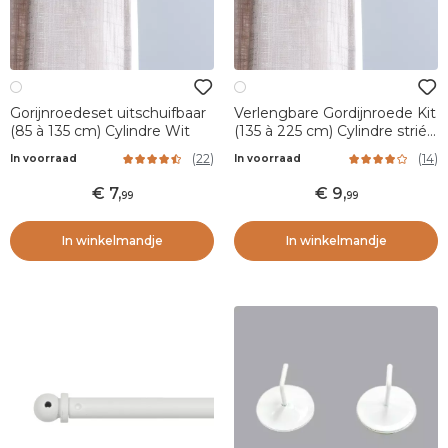
Gorijnroedeset uitschuifbaar
Verlengbare Gordijnroede Kit
(85 à 135 cm) Cylindre Wit
(135 à 225 cm) Cylindre strié
Wit
(
22
)
(
14
)
In voorraad
In voorraad
7
,
9
,
99
99
In winkelmandje
In winkelmandje