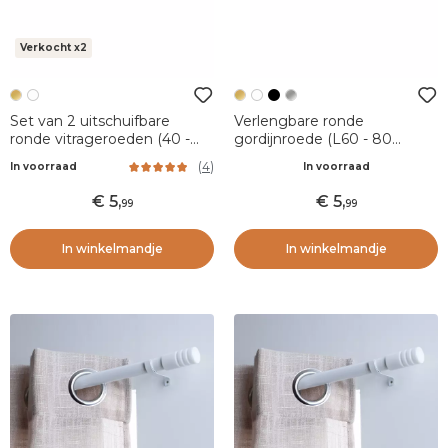
Verkocht x2
Set van 2 uitschuifbare
Verlengbare ronde
ronde vitrageroeden (40 -
gordijnroede (L60 - 80
600 cm) Rona Goud
cm/D7 mm) Pietro Goud
(
4
)
In voorraad
In voorraad
5
,
5
,
99
99
In winkelmandje
In winkelmandje