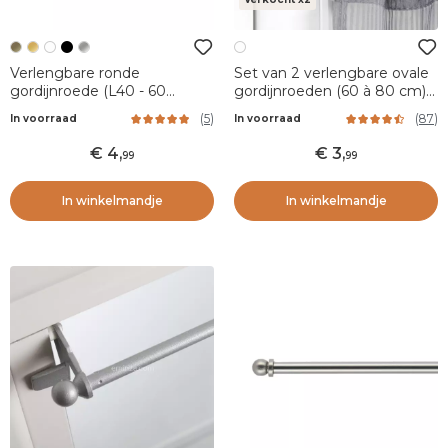
Verlengbare ronde
Set van 2 verlengbare ovale
gordijnroede (L40 - 60
gordijnroeden (60 à 80 cm)
cm/D7 mm) Pietro Brons
Wit
(
5
)
(
87
)
In voorraad
In voorraad
4
,
3
,
99
99
In winkelmandje
In winkelmandje