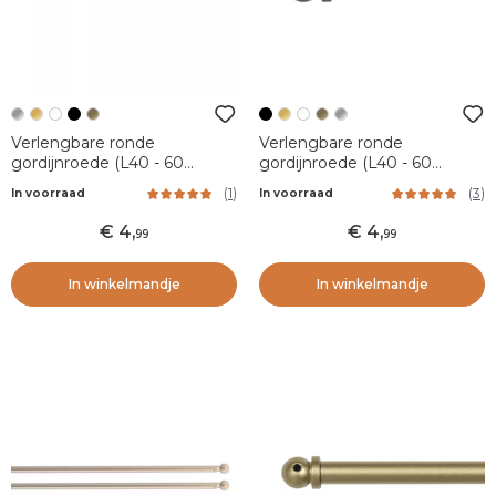
Verlengbare ronde
Verlengbare ronde
gordijnroede (L40 - 60
gordijnroede (L40 - 60
cm/D7 mm) Pietro Silver
cm/D7 mm) Pietro Zwart
(
1
)
(
3
)
In voorraad
In voorraad
mat
4
,
4
,
99
99
In winkelmandje
In winkelmandje