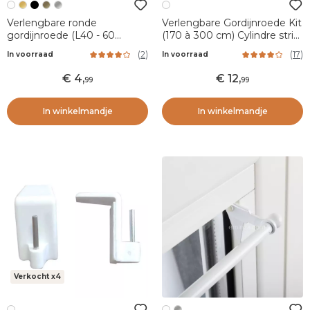
Verlengbare ronde
Verlengbare Gordijnroede Kit
gordijnroede (L40 - 60
(170 à 300 cm) Cylindre strié
cm/D7 mm) Pietro Wit mat
Wit
(
2
)
(
17
)
In voorraad
In voorraad
4
,
12
,
99
99
In winkelmandje
In winkelmandje
Verkocht x4