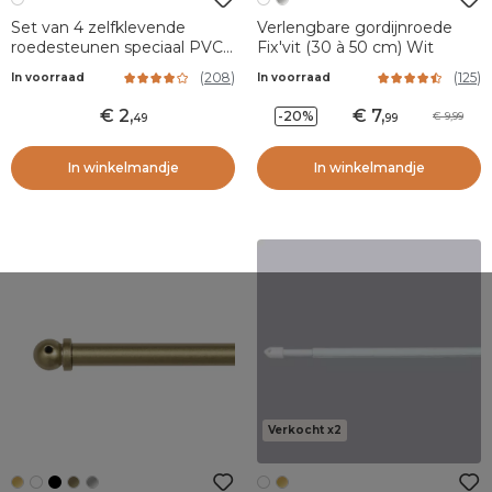
Set van 4 zelfklevende
Verlengbare gordijnroede
roedesteunen speciaal PVC
Fix'vit (30 à 50 cm) Wit
Wit
(
208
)
(
125
)
In voorraad
In voorraad
2
,
7
,
-20%
9,99
49
99
In winkelmandje
In winkelmandje
Verkocht x2