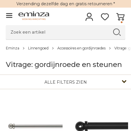
Verzending
dezelfde dag en
gratis retourneren
*
WONINGINRICHTING
Eminza
Linnengoed
Accessoires en gordijnroedes
Vitrage: 
Vitrage: gordijnroede en steunen
ALLE FILTERS ZIEN