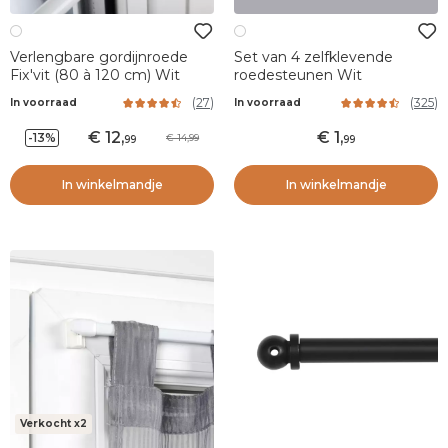
Verlengbare gordijnroede
Set van 4 zelfklevende
Fix'vit (80 à 120 cm) Wit
roedesteunen Wit
(
27
)
(
325
)
In voorraad
In voorraad
12
,
1
,
-13%
14,99
99
99
In winkelmandje
In winkelmandje
Verkocht x2