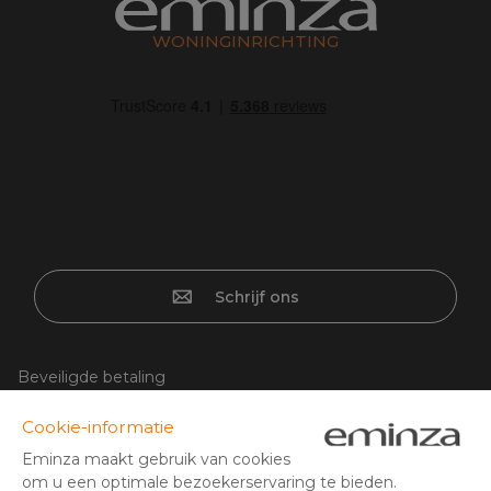
WONINGINRICHTING
Schrijf ons
Beveiligde betaling
Creditcard, PayPal, iDeal | Wero, bancontact, overschrijving,