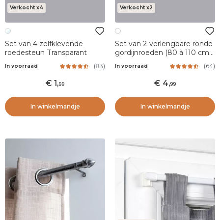
Verkocht x4
Verkocht x2
Set van 4 zelfklevende
Set van 2 verlengbare ronde
roedesteun Transparant
gordijnroeden (80 à 110 cm)
Wit
(
83
)
(
64
)
In voorraad
In voorraad
1
,
4
,
99
99
In winkelmandje
In winkelmandje