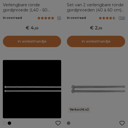
Verlengbare ronde
Set van 2 verlengbare ronde
gordijnroede (L40 - 60
gordijnroeden (40 à 60 cm)
cm/D7 mm) Pietro Goud
Wit
(
5
)
(
116
)
In voorraad
In voorraad
4
,
2
,
99
99
In winkelmandje
In winkelmandje
Verkocht x2