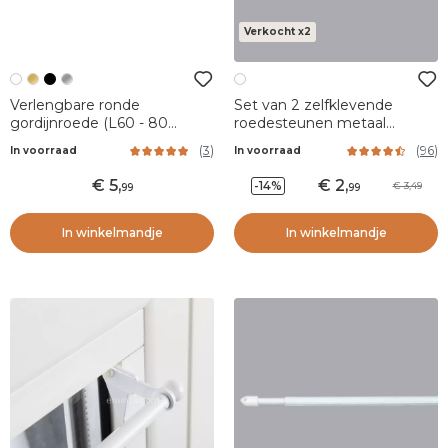
Verkocht x2
Verlengbare ronde
Set van 2 zelfklevende
gordijnroede (L60 - 80
roedesteunen metaal
cm/D7 mm) Pietro Wit mat
Glanzend Wit
(
3
)
(
96
)
In voorraad
In voorraad
5
,
2
,
-14%
3,49
99
99
In winkelmandje
In winkelmandje