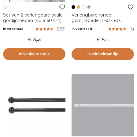
Set van 2 verlengbare ovale
Verlengbare ronde
gordijnroeden (40 à 60 cm)
gordijnroede (L60 - 80
Wit
cm/D7 mm) Pietro Zwart
(
257
)
(
3
)
In voorraad
In voorraad
mat
3
,
5
,
49
99
In winkelmandje
In winkelmandje