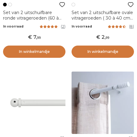
Set van 2 uitschuifbare
Set van 2 uitschuifbare ovale
ronde vitrageroeden (60 à
vitrageroeden ( 30 à 40 cm)
80 cm) Zwart
Wit
(
2
)
(
8
)
In voorraad
In voorraad
7
,
2
,
99
99
In winkelmandje
In winkelmandje