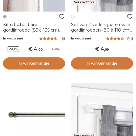
Verkocht x2
Kit uitschuifbare
Set van 2 verlengbare ovale
gordijnroede (85 à 135 cm)
gordijnroeden (80 à 110 cm)
Bistrot Zilver en Zwart
Wit
(
6
)
(
71
)
In voorraad
In voorraad
4
,
4
,
-50%
7,99
00
99
In winkelmandje
In winkelmandje
Verkocht x2