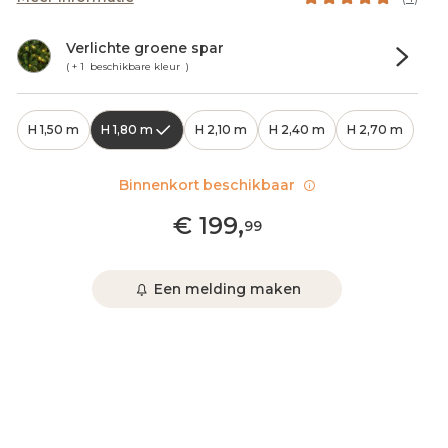
Verlichte groene spar
( + 1 beschikbare kleur )
H 1,50 m
H 1,80 m
H 2,10 m
H 2,40 m
H 2,70 m
Binnenkort beschikbaar
€
199
,
99
Een melding maken