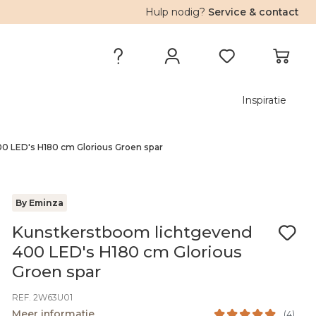
Hulp nodig?
Service & contact
Inspiratie
0 LED's H180 cm Glorious Groen spar
By Eminza
Kunstkerstboom lichtgevend
400 LED's H180 cm Glorious
Groen spar
REF. 2W63U01
Meer informatie
(
4
)