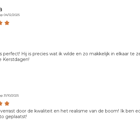
a
p 04/12/2025
 perfect! Hij is precies wat ik wilde en zo makkelijk in elkaar te
ne Kerstdagen!
p 31/10/2025
 verrast door de kwaliteit en het realisme van de boom! Ik ben ech
to geplaatst!