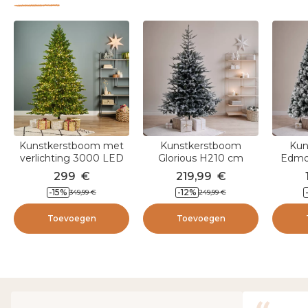
Kunstkerstboom met
Kunstkerstboom
Kun
verlichting 3000 LED
Glorious H210 cm
Edmo
(H180 cm) Caucasia
besneeuwd groen
bes
299
€
219,99
€
Nordmann
-
15
%
-
12
%
349,99
€
249,99
€
Dennengroen
Toevoegen
Toevoegen