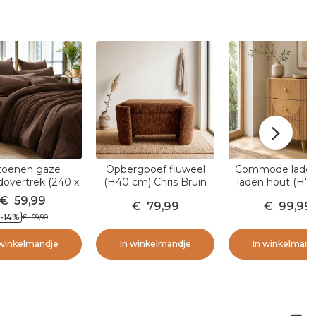
toenen gaze
Opbergpoef fluweel
Commode ladek
overtrek (240 x
(H40 cm) Chris Bruin
laden hout (H7
cm) Gaïa Bruin
Mila Natuurli
€
59,99
€
79,99
€
99,99
-14
%
€
69,90
 winkelmandje
In winkelmandje
In winkelmand