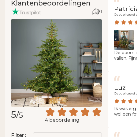
Klantenbeoordelingen
Patrici
1
Gepubliceerd o
De boom is
vallen. Fij
Luz
Gepubliceerd o
Ik was erg
5
/5
wel een fo
4 beoordeling
Filter :