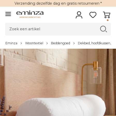
Verzending
dezelfde dag en
gratis retourneren
*
WONINGINRICHTING
Eminza
Woontextiel
Beddengoed
Dekbed, hoofdkussen, ro