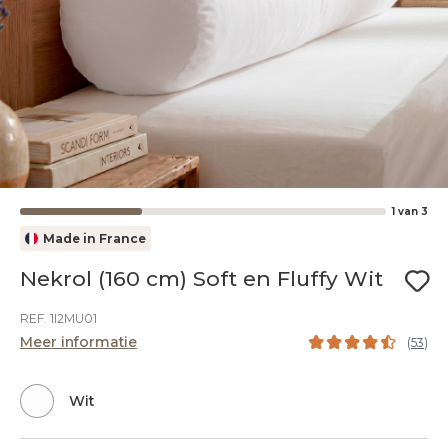
1
van
3
Made in France
Nekrol (160 cm) Soft en Fluffy Wit
REF. 1I2MU01
Meer informatie
(
53
)
Wit