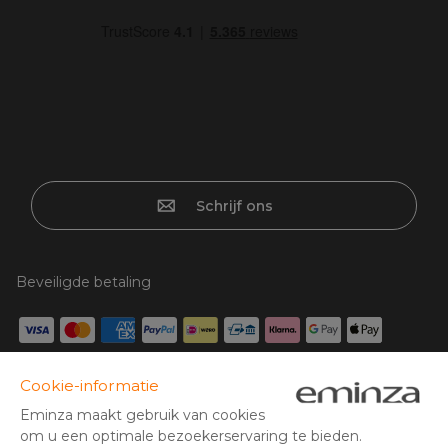
Schrijf ons
Beveiligde betaling
Creditcard, PayPal, iDeal | Wero, bancontact, overschrijving,
Google/Apple Pay