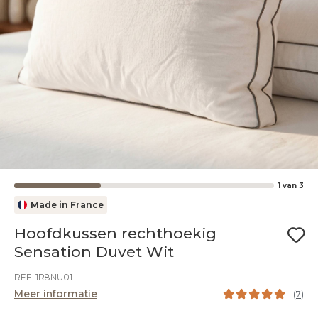
1
van
3
Made in France
Hoofdkussen rechthoekig
Sensation Duvet Wit
REF. 1R8NU01
Meer informatie
(
7
)