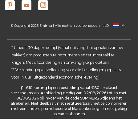
© Copyright 2025 Eminza | Alle rechten voorbehouden |
NLD
FRANCE
ESPAÑA
ITALIA
* U heeft 30 dagen de tijd (vanaf ontvangst of ophalen van uw
pakket) om producten te retourneren en terugbetaald te
DEUTSCHLAND
krijgen. Met uitzondering van omvangrijke pakketten.
SCHWEIZ
** Verzending op dezelfde dag voor alle bestellingen geplaatst
DANMARK
voor 14 uur (uitgezonderd economische levering)
(1) €10 korting bij een besteding vanaf €80, exclusief
verzendkosten. Aanbieding geldig van 02/08/2026 tot en met
06/08/2026 bij invoer van de code SUMMER26 tijdens het
afrekenen. Niet deelbaar, niet restitueerbaar, niet te combineren
met een andere promotiecode of klantenkorting, en niet geldig
op cadeaubonnen.