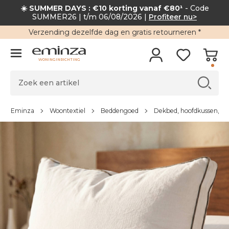
☀️ SUMMER DAYS : €10 korting vanaf €80¹
- Code
SUMMER26 | t/m 06/08/2026 |
Profiteer nu>
Verzending
dezelfde dag en
gratis retourneren
*
WONINGINRICHTING
Eminza
Woontextiel
Beddengoed
Dekbed, hoofdkussen, ro