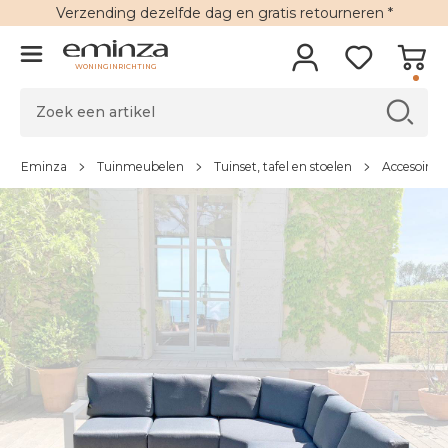
Verzending
dezelfde dag en
gratis retourneren
*
WONINGINRICHTING
Eminza
Tuinmeubelen
Tuinset, tafel en stoelen
Accesoires 