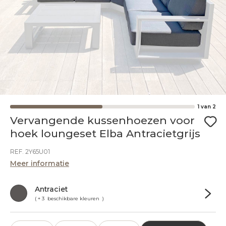
1
van
2
Vervangende kussenhoezen voor
hoek loungeset Elba Antracietgrijs
REF. 2Y65U01
Meer informatie
Antraciet
( + 3 beschikbare kleuren )