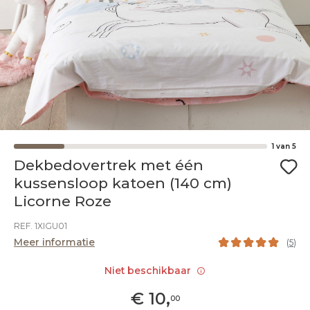
1
van
5
Dekbedovertrek met één
kussensloop katoen (140 cm)
Licorne Roze
REF. 1XIGU01
Meer informatie
(
5
)
Niet beschikbaar
€
10
,
00