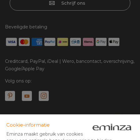
Schrijf ons
Beveiligde betaling
Creditcard, PayPal, iDeal | Wero, bancontact, overschrijving,
Google/Apple Pay
Volg ons op:
© Copyright 2025 Eminza | Alle rechten voorbehouden |
NLD
FRANCE
ESPAÑA
ITALIA
* U heeft 30 dagen de tijd (vanaf ontvangst of ophalen van uw