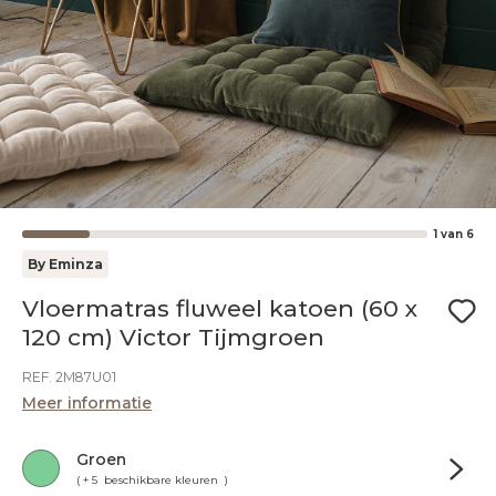
1
van
6
By Eminza
Vloermatras fluweel katoen (60 x
120 cm) Victor Tijmgroen
REF. 2M87U01
Meer informatie
Groen
( + 5 beschikbare kleuren )