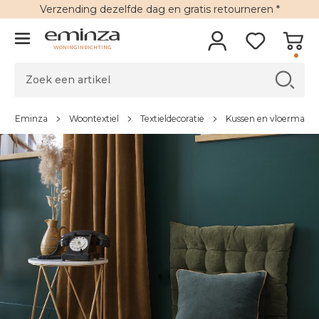
Verzending
dezelfde dag en
gratis retourneren
*
WONINGINRICHTING
Eminza
Woontextiel
Textieldecoratie
Kussen en vloermatra