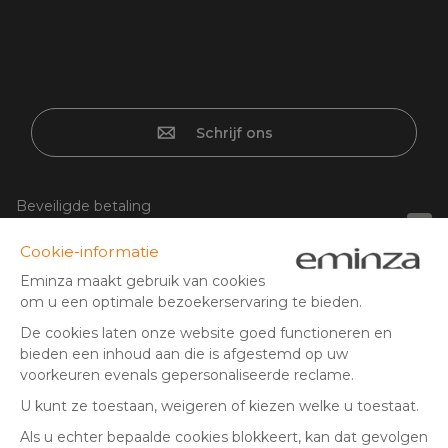
Schrijf ons
Beveiligde betaling
1
1
Creditcard, PayPal, iDeal | Wero, bancontact, overschrijving,
Google/Apple Pay
Volg ons op: