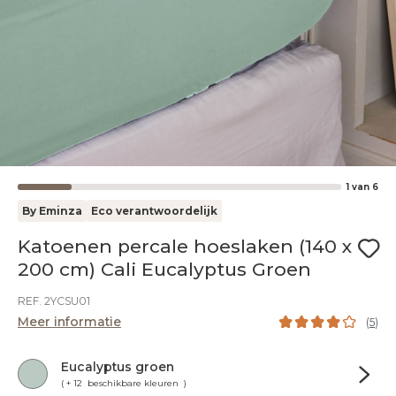
1
van
6
By Eminza
Eco verantwoordelijk
Katoenen percale hoeslaken (140 x
200 cm) Cali Eucalyptus Groen
REF. 2YCSU01
Meer informatie
(
5
)
Eucalyptus groen
( + 12 beschikbare kleuren )