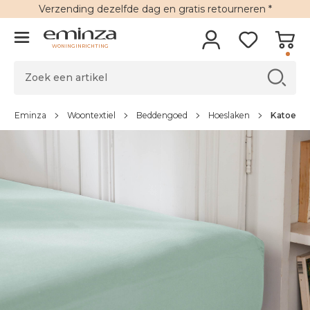
Verzending
dezelfde dag en
gratis retourneren
*
WONINGINRICHTING
Eminza
Woontextiel
Beddengoed
Hoeslaken
Katoenen