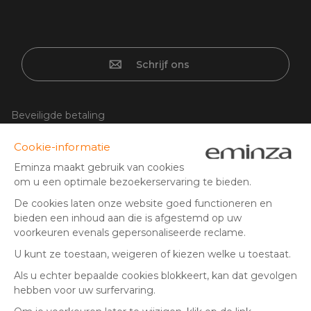
Schrijf ons
Beveiligde betaling
1
1
Creditcard, PayPal, iDeal | Wero, bancontact, overschrijving,
Google/Apple Pay
Volg ons op:
© Copyright 2025 Eminza | Alle rechten voorbehouden |
NLD
FRANCE